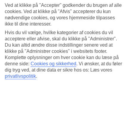
Rooftop-spa
Ved at klikke på "Accepter" godkender du brugen af alle
cookies. Ved at klikke på "Afvis" accepterer du kun
Højest oppe på det fjorten etager høje hotel, ligger der en eksklusiv
nødvendige cookies, og vores hjemmeside tilpasses
spa med glastag og udsigt over havvandsbassinerne Lago Martianez,
ikke til dine interesser.
Mount Teide og byen Puerto de la Cruz. I Melia Costa Atlantis spa
kan du bestille massage og forskellige behandlinger. Du har også
Hvis du vil vælge, hvilke kategorier af cookies du vil
adgang til indendørspool, sauna og fitness.
acceptere eller afvise, skal du klikke på "Administrer".
Du kan altid ændre disse indstillinger senere ved at
Buffetrestaurant og lobbybar med udsigt
klikke på "Administrer cookies" i websitets footer.
Komplette oplysninger om hver cookie kan du læse på
Lobbybaren Boreal er både hyggelig og elegant på samme tid. Her
kan du nyde drinks og snacks på terrassen med dejlig udsigt over
denne side:
Cookies og sikkerhed
.
Vi ønsker, at du føler
Atlanterhavet. Restauranten Rumba serverer måltider i form af
dig tryg ved, at dine data er sikre hos os: Læs vores
buffeter med et bredt udvalg af forskellige retter.
privatlivspolitik
.
Palmefyldt poolområde med poolbar
Rundt om poolen står solsengene placeret, og oppe på træterrassen
ligger O'lula Pool Bar, hvor du kan bestille noget koldt at drikke
mellem badeturene.
The Level
Bestiller du værelsestypen The Level, indgår à la carte-morgenmad,