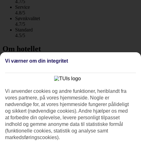
4.7/5
Service
4.8/5
Søvnkvalitet
4.7/5
Standard
4.5/5
Om hotellet
Vi værner om din integritet
4*
Officiel kategori
WiFi
Spa med fantastisk udsigt
Vi anvender cookies og andre funktioner, heriblandt fra
Melia Costa Atlantis i Puerto de la Cruz ligger nær den indre bys
vores partnere, på vores hjemmeside. Nogle er
shopping, turistattraktioner og en lille strand, hvor du kan betragte
nødvendige for, at vores hjemmeside fungerer pålideligt
surfernes leg med bølgerne. Hotellet har pool, spa, buffetrestaurant
og sikkert (nødvendige cookies). Andre hjælper os med
og to barer.
at forbedre din oplevelse, levere personligt tilpasset
indhold og gemme anonyme data til statistiske formål
Når Melia Costa Atlantis åbner til sommeren 2025, vil hotellet have
(funktionelle cookies, statistik og analyse samt
gennemgået en komplet renovering.
markedsføringscookies).