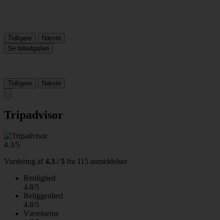
Tidligere
Næste
Se billedgalleri
Tidligere
Næste
Tripadvisor
4.3/5
Vurdering af
4.3 / 5
fra
115 anmeldelser
Renlighed
4.8/5
Beliggenhed
4.8/5
Værelserne