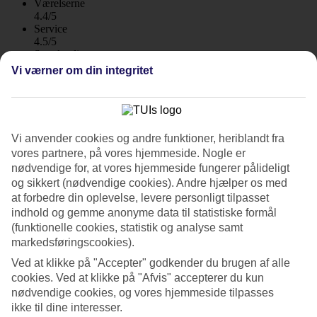
Værelserne
4.4/5
Service
4.5/5
Søvnkvalitet
4.3/5
Vi værner om din integritet
Standard
4.5/5
Om hotellet
Vi anvender cookies og andre funktioner, heriblandt fra
3*
vores partnere, på vores hjemmeside. Nogle er
Officiel kategori
nødvendige for, at vores hjemmeside fungerer pålideligt
WiFi
og sikkert (nødvendige cookies). Andre hjælper os med
at forbedre din oplevelse, levere personligt tilpasset
Populære lejligheder tæt på det meste
indhold og gemme anonyme data til statistiske formål
(funktionelle cookies, statistik og analyse samt
Takket være servicen og beliggenheden er Andorra i Playa de las
markedsføringscookies).
Americas et af vores mest eftertragtede lejlighedshoteller på
Tenerife, med mange tilbagevendende gæster. Her bor du i
Ved at klikke på "Accepter" godkender du brugen af alle
gåafstand til strand, shopping og forlystelser.
cookies. Ved at klikke på "Afvis" accepterer du kun
nødvendige cookies, og vores hjemmeside tilpasses
Her bor du i gåafstand til både Las Vistas-stranden og Playa de las
Américas bedste shoppingcentre og restauranter. Her bliver der med
ikke til dine interesser.