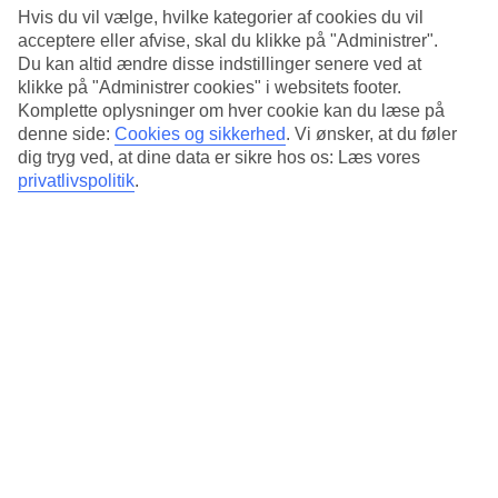
andre ord mindre udgifter til bus og taxi og flere penge til shopping
Hvis du vil vælge, hvilke kategorier af cookies du vil
og forlystelser. Bor du på Andorra er der heller ikke langt til
acceptere eller afvise, skal du klikke på "Administrer".
golfbanen Golf de las Américas.
Du kan altid ændre disse indstillinger senere ved at
Opvarmet pool
klikke på "Administrer cookies" i websitets footer.
Komplette oplysninger om hver cookie kan du læse på
Hotellet har tre bygninger med lejligheder og et morgenmadslokale.
denne side:
Cookies og sikkerhed
.
Vi ønsker, at du føler
Poolen er opvarmet fra november til april og har en særlig del til
dig tryg ved, at dine data er sikre hos os: Læs vores
børn. Her er også snack- og poolbar.
privatlivspolitik
.
Vigtig information
Hotellet er lukket på grund af renovering i perioden 27/3–30/6 2027.
Antal lejligheder : 101
Kort om hotellet
Til strand/badning
500 m - 900 m
Udendørspool/Børnepool
Ja/Ja
Centrum/Shopping
400 m/300 m