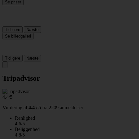
Se priser
Tidligere
Næste
Se billedgalleri
Tidligere
Næste
Tripadvisor
4.4/5
Vurdering af
4.4 / 5
fra
2209 anmeldelser
Renlighed
4.6/5
Beliggenhed
4.8/5