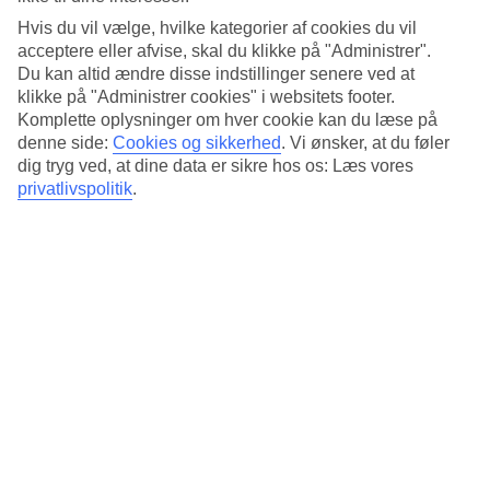
Pool med udsigt over havet
Hvis du vil vælge, hvilke kategorier af cookies du vil
Ved poolområdet kan du bade eller slappe af i en liggestol, nogle
acceptere eller afvise, skal du klikke på "Administrer".
dele af hotellet har også udsigt over havet. De mindste børn har
Du kan altid ændre disse indstillinger senere ved at
deres egen pool, de kan plaske rundt i.
klikke på "Administrer cookies" i websitets footer.
Komplette oplysninger om hver cookie kan du læse på
Vælg mellem et- eller toværelses lejligheder
denne side:
Cookies og sikkerhed
.
Vi ønsker, at du føler
dig tryg ved, at dine data er sikre hos os: Læs vores
Alle lejligheder har et køkken, så du kan tilberede egne måltider. For
privatlivspolitik
.
lidt ekstra afslapning om morgenen, kan du hjemmefra bestille
morgenmad.
Vigtig information
Der udføres renoveringsarbejde i en af hotellets bygninger indtil d.
30/9/2026. Arbejdet vil finde sted i løbet af dagen mellem kl. 10 og
18. Der kan opleves støj, primært i receptionen. Hotellet vil, hvor
det er muligt, placere gæster på værelser længere væk fra
arbejdsområdet.
Antal værelser : 7
Antal lejligheder : 100
Kort om hotellet