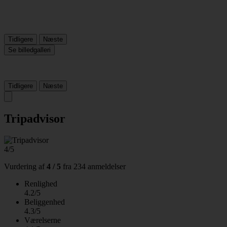
Tidligere
Næste
Se billedgalleri
Tidligere
Næste
Tripadvisor
4/5
Vurdering af
4 / 5
fra
234 anmeldelser
Renlighed
4.2/5
Beliggenhed
4.3/5
Værelserne