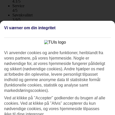
4.1/5
Service
4/5
Søvnkvalitet
3.9/5
Standard
Vi værner om din integritet
3.8/5
Om hotellet
4*
Vi anvender cookies og andre funktioner, heriblandt fra
Officiel kategori
vores partnere, på vores hjemmeside. Nogle er
WiFi
nødvendige for, at vores hjemmeside fungerer pålideligt
og sikkert (nødvendige cookies). Andre hjælper os med
Lejlighedshotel nær stranden
at forbedre din oplevelse, levere personligt tilpasset
indhold og gemme anonyme data til statistiske formål
Flamingo Beach Mate er et lejlighedshotel nær stranden, restauranter
og butikker i Playa de Fañabe. Udover at have alt tæt på har hotellet
(funktionelle cookies, statistik og analyse samt
en pool, børnepool og restaurant.
markedsføringscookies).
Stranden La Pinta ligger tæt på hotellet og nogle hundrede meter
Ved at klikke på "Accepter" godkender du brugen af alle
længere væk ligger den kilometerlange hovedstrand i Playa de
cookies. Ved at klikke på "Afvis" accepterer du kun
Fañabe.
nødvendige cookies, og vores hjemmeside tilpasses
ikke til dine interesser.