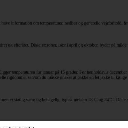
 at have information om temperaturer, nedbør og generelle vejrforhold, fø
ret og efteråret. Disse sæsoner, især i april og oktober, byder på milde 
 ligger temperaturen for januar på 15 grader. For henholdsvis december 
relle rigdomme, selvom du måske ønsker at pakke en let jakke til kølige 
ren er stadig varm og behagelig, typisk mellem 18°C og 24°C. Dette ska
turerne varierer normalt mellem 11°C og 20°C. Det kan stadig være en g