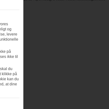
vores
ligt og
se, levere
unktionelle
ikke på
es ikke til
 skal du
t klikke på
okie kan du
ed, at dine