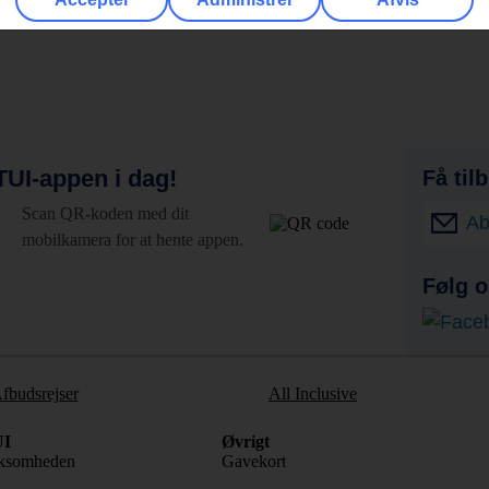
UI-appen i dag!
Få til
Scan QR-koden med dit
Ab
mobilkamera for at hente appen.
Følg o
fbudsrejser
All Inclusive
I
Øvrigt
ksomheden
Gavekort