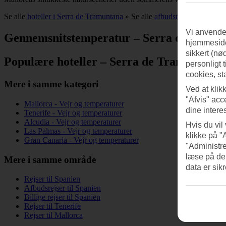
Se alle
hoteller i Serra de Tramuntana
» Se alle
afbudsrejser til Serra
Vi anvender
Gennemsnitstemperatur – Serra de Tramu
hjemmeside
sikkert (nø
Populære hoteller – Serra de Tramuntana
personligt 
cookies, st
Mere i samme kategori
Ved at klik
"Afvis" acc
Mallorca - Vejr og temperaturer
dine intere
Tenerife - Vejr og temperaturer
Alcudia - Vejr og temperaturer
Hvis du vil
Las Palmas - Vejr og temperaturer
klikke på "
Gran Canaria - Vejr og temperaturer
"Administre
læse på de
Mere i samme område
data er sik
Rejser til Spanien
Afbudsrejser til Spanien
Billige rejser til Spanien
Rejser til Tenerife
Rejser til Mallorca