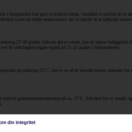
erne i bjergkæden kan give et friskere klima. Området er perfekt til en 
råret byder på milde temperaturer, der er ideelle til at udforske nature
ring 27-30 grader. Selvom det er varmt, kan de højere beliggende lan
ved de små bugter) ligger typisk på 21-25 grader i højsommeren.
mperatur på omkring 22°C. Det er en af de absolut bedste måneder for va
 med en gennemsnitstemperatur på ca. 27°C. Efteråret her er smukt, og d
n.
om din integritet
 23°C. Vejret er fortsat mildt og ofte solrigt, hvilket gør det til en 