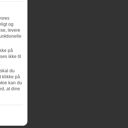
vores
ligt og
se, levere
unktionelle
ikke på
es ikke til
 skal du
t klikke på
okie kan du
ed, at dine