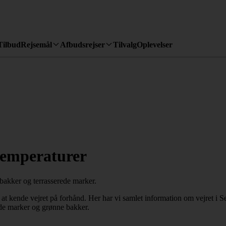
Tilbud
Rejsemål
Afbudsrejser
Tilvalg
Oplevelser
temperaturer
é at kende vejret på forhånd. Her har vi samlet information om vejret i
rede marker og grønne bakker.