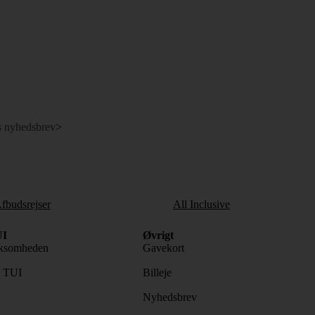
s nyhedsbrev
>
fbudsrejser
All Inclusive
I
Øvrigt
ksomheden
Gavekort
s TUI
Billeje
Nyhedsbrev