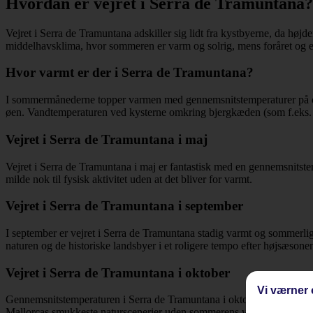
Hvordan er vejret i Serra de Tramuntana?
Vejret i Serra de Tramuntana adskiller sig lidt fra kystbyerne, da højd
middelhavsklima, hvor sommeren er varm og solrig, mens foråret og efte
Hvor varmt er der i Serra de Tramuntana?
I sommermånederne topper varmen med gennemsnitstemperaturer på omk
øen. Vandtemperaturen ved kysterne omkring bjergkæden (som f.eks. 
Vejret i Serra de Tramuntana i maj
Vejret i Serra de Tramuntana i maj er fantastisk med en gennemsnitste
milde nok til fysisk aktivitet uden at det bliver for varmt.
Vejret i Serra de Tramuntana i september
I september er vejret i Serra de Tramuntana stadig varmt og sommerligt
naturen og de historiske landsbyer i et roligere tempo efter højsæsone
Vejret i Serra de Tramuntana i oktober
Vi værner 
Gennemsnitstemperaturen i Serra de Tramuntana i oktober ligger omkring
Mallorcas smukkeste naturscenerier uden sommerens varme.