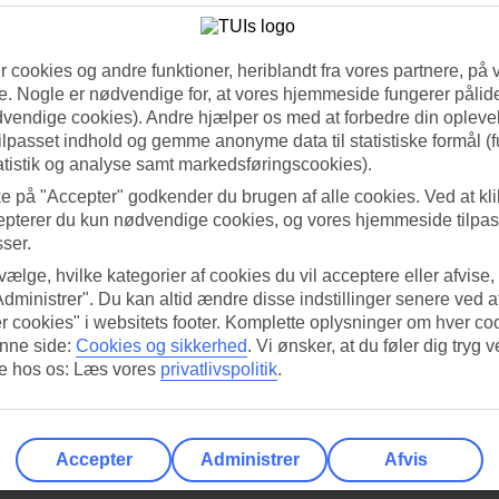
 de Tramuntana
» Se alle
All Inclusive hoteller i Serra de Tramuntana
»
 cookies og andre funktioner, heriblandt fra vores partnere, på 
ntana
. Nogle er nødvendige for, at vores hjemmeside fungerer pålide
dvendige cookies). Andre hjælper os med at forbedre din oplevel
tilpasset indhold og gemme anonyme data til statistiske formål (f
atistik og analyse samt markedsføringscookies).
ke på "Accepter" godkender du brugen af alle cookies. Ved at kl
epterer du kun nødvendige cookies, og vores hjemmeside tilpass
sser.
 vælge, hvilke kategorier af cookies du vil acceptere eller afvise,
Administrer". Du kan altid ændre disse indstillinger senere ved a
r cookies" i websitets footer. Komplette oplysninger om hver co
nne side:
Cookies og sikkerhed
.
Vi ønsker, at du føler dig tryg v
re hos os: Læs vores
privatlivspolitik
.
Accepter
Administrer
Afvis