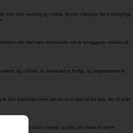
aktiv ferie med vandring og cykling. Byerne i bjergene har et behageligt
n.
dsbyer ofte føles mere forfriskende end de lavtliggende områder på
ndrere og cyklister, da landskabet er frodigt, og temperaturerne er
e lune dagstemperaturer gør det til en ideel tid for dem, der vil nyde
populær måned for aktive rejsende og dem, der ønsker at opleve