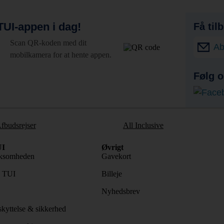
UI-appen i dag!
Få til
Scan QR-koden med dit
Ab
mobilkamera for at hente appen.
Følg o
fbudsrejser
All Inclusive
I
Øvrigt
ksomheden
Gavekort
s TUI
Billeje
Nyhedsbrev
kyttelse & sikkerhed