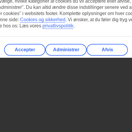
 vælge, hvilke kategorier af cookies du vil acceptere eller afvise,
Administrer". Du kan altid ændre disse indstillinger senere ved a
r cookies" i websitets footer. Komplette oplysninger om hver co
nne side:
Cookies og sikkerhed
.
Vi ønsker, at du føler dig tryg v
re hos os: Læs vores
privatlivspolitik
.
Accepter
Administrer
Afvis