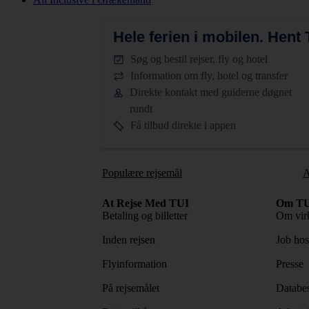
Hele ferien i mobilen.
Hent T
Søg og bestil rejser, fly og hotel
Information om fly, hotel og transfer
Direkte kontakt med guiderne døgnet
rundt
Få tilbud direkte i appen
Populære rejsemål
A
At Rejse Med TUI
Om TU
Betaling og billetter
Om vir
Inden rejsen
Job ho
Flyinformation
Presse
På rejsemålet
Databes