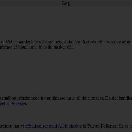
Søg
sa
. Vi har samlet alle rejserne her, så du kan få et overblik over de afbu
l mange af hotellerne, hvis du ønsker det.
jsemål og rejselængde for at tilpasse turen til dine ønsker. Da det handl
Puerto Pollensa
.
omfort, har vi
afbudsrejser med All Inclusive
til Puerto Pollensa. Så er 