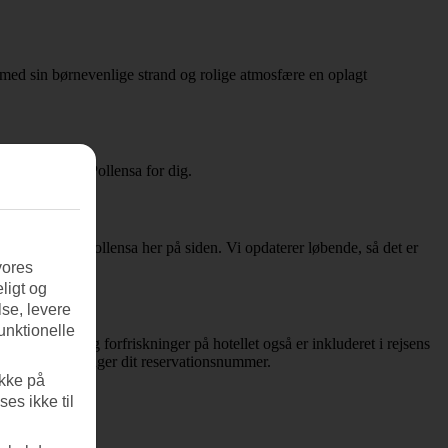
 med sin børnevenlige strand og rolige atmosfære en oplagt
jse til Puerto Pollensa for dig.
er til Puerto Pollensa her på siden. Vi opdaterer løbende, så det er
vores
ligt og
se, levere
unktionelle
 alle måltider og forfriskninger på hotellet også er inkluderet i rejsens
nen, når du modtager dit reservationsnummer.
ikke på
es ikke til