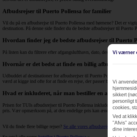
Afbudsrejser til Puerto Pollensa for familier
Vil du på en afbudsrejse til Puerto Pollensa med børnene? Det er vigt
destination. På denne side finder du de bedste afbudsrejser til Puerto 
Hvordan finder jeg de bedste afbudsrejser til Puerto 
På listen kan du filtrere efter afgangslufthavn, dato, destination og rej
Vi værner 
Hvornår er det bedst at finde en billig afbudsrejse til
Udbuddet af destinationer for afbudsrejser til Puerto Pollensa varierer
værd at kigge ind ofte for at finde en rejse, der passer bedst til dine b
Vi anvender
hjemmeside
Hvad er inkluderet, når man bestiller en afbudsrejse?
sikkert (nø
personligt 
Prisen for TUIs afbudsrejser til Puerto Pollensa inkluderer overnatni
cookies, st
pris. Vær opmærksom på, at den endelige pris kan ændre sig i bestilli
Ved at klik
"Afvis" acc
Vil du finde flere billige rejser?
Se alle vores afbudsrejser
»
dine intere
Se også alle vores
hoteller i Puerto Pollensa
»