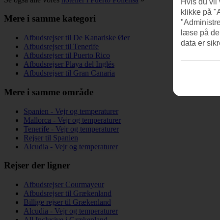
Hvis du vil
klikke på "
Mere i samme kategori
"Administre
læse på de
Afbudsrejser til De Kanariske Øer
data er sik
Afbudsrejser til Tenerife
Afbudsrejser til Puerto Rico
Afbudsrejser Playa del Inglés
Afbudsrejser til Gran Canaria
Mere i samme område
Spanien - Vejr og temperaturer
Mallorca - Vejr og temperaturer
Tenerife - Vejr og temperaturer
Rejser til Spanien
Alcudia - Vejr og temperaturer
Rejser der ligner
Afbudsrejser Courmayeur
Afbudsrejser til Grækenland
Billige rejser til Grækenland
Alcudia - Vejr og temperaturer
All Inclusive i Grækenland