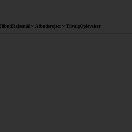
Tilbud
Rejsemål
Afbudsrejser
Tilvalg
Oplevelser