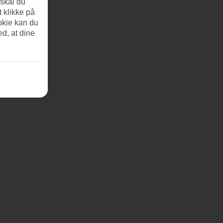
 skal du
t klikke på
okie kan du
ed, at dine