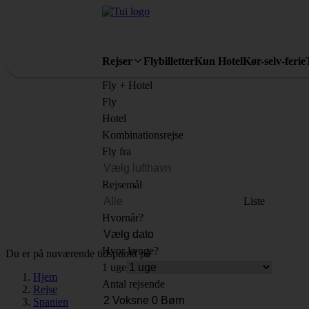
Rejser
Flybilletter
Kun Hotel
Kør-selv-ferie
Fly + Hotel
Fly
Hotel
Kombinationsrejse
Fly fra
Rejsemål
Liste
Hvornår?
Hvor længe?
Du er på nuværende tidspunkt på
1 uge
Hjem
Antal rejsende
Rejse
Spanien