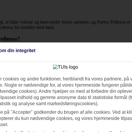
igt, at både voksne og børn nyder ferien sammen, og Puerto Pollensa er
Pollensa for familier med børn.
Pollensa?
selængde for at tilpasse rejsen til dine behov og finde den bedste afbudsre
om din integritet
 Puerto Pollensa?
 hele tiden. Du kan finde opdateret information om udvalget af afbudsrejs
ehov.
 cookies og andre funktioner, heriblandt fra vores partnere, på 
. Nogle er nødvendige for, at vores hjemmeside fungerer pålide
dvendige cookies). Andre hjælper os med at forbedre din oplevel
tilpasset indhold og gemme anonyme data til statistiske formål (f
ng og fly. Nogle gange kan du finde afbudsrejser med
All Inclusive
, hvor
atistik og analyse samt markedsføringscookies).
ngsflowet. Den endelige pris bekræftes først i slutningen af reservatio
ke på "Accepter" godkender du brugen af alle cookies. Ved at kl
epterer du kun nødvendige cookies, og vores hjemmeside tilpass
sser.