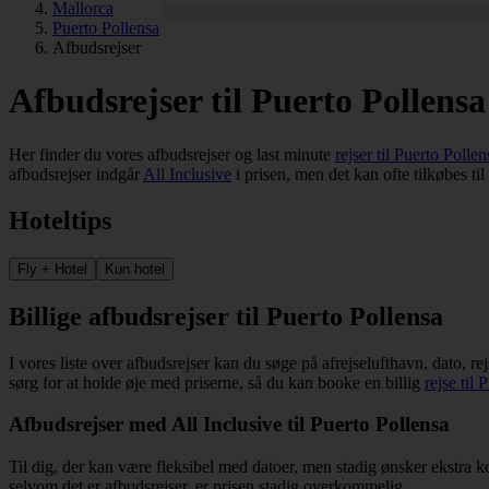
Mallorca
Puerto Pollensa
Afbudsrejser
Afbudsrejser til Puerto Pollensa
Her finder du vores afbudsrejser og last minute
rejser til Puerto Pollen
afbudsrejser indgår
All Inclusive
i prisen, men det kan ofte tilkøbes ti
Hoteltips
Fly + Hotel
Kun hotel
Billige afbudsrejser til Puerto Pollensa
I vores liste over afbudsrejser kan du søge på afrejselufthavn, dato, re
sørg for at holde øje med priserne, så du kan booke en billig
rejse til 
Afbudsrejser med All Inclusive til Puerto Pollensa
Til dig, der kan være fleksibel med datoer, men stadig ønsker ekstra k
selvom det er afbudsrejser, er prisen stadig overkommelig.