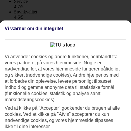
Service
4.7/5
Søvnkvalitet
4.6/5
Standard
4.4/5
Vi værner om din integritet
Om hotellet
4*
Vi anvender cookies og andre funktioner, heriblandt fra
Officiel kategori
vores partnere, på vores hjemmeside. Nogle er
WiFi
nødvendige for, at vores hjemmeside fungerer pålideligt
Rolig beliggenhed ved strandpromenaden
og sikkert (nødvendige cookies). Andre hjælper os med
at forbedre din oplevelse, levere personligt tilpasset
Hotel Los Geranios har en perfekt beliggenhed ved
indhold og gemme anonyme data til statistiske formål
strandpromenaden i Puerto de Sóller med direkte udgang til
(funktionelle cookies, statistik og analyse samt
stranden. Her kan du slappe af langt fra stress og jag. Ønsker du lidt
markedsføringscookies).
afveksling, kan du tage Sollertoget ind til Palma med sit store
shoppingudvalg.
Ved at klikke på "Accepter" godkender du brugen af alle
cookies. Ved at klikke på "Afvis" accepterer du kun
Ud over stranden og stilheden er der nogle restauranter og butikker i
nødvendige cookies, og vores hjemmeside tilpasses
området.
ikke til dine interesser.