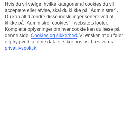
Gå ind til centrum
Hvis du vil vælge, hvilke kategorier af cookies du vil
acceptere eller afvise, skal du klikke på "Administrer".
Ønsker du et større udvalg, kan du følge en hyggelig promenade ind
Du kan altid ændre disse indstillinger senere ved at
til centrum af Puerto de Sóller. Der finder du blandt andet
klikke på "Administrer cookies" i websitets footer.
endestationen for det berømte Sóllertog, der kører hele vejen til
Komplette oplysninger om hver cookie kan du læse på
Palma, hvis du vil ind og shoppe og mærke storbypulsen en dag.
denne side:
Cookies og sikkerhed
.
Vi ønsker, at du føler
Sauna, massage og afslapning
dig tryg ved, at dine data er sikre hos os: Læs vores
privatlivspolitik
.
Los Geranios har sauna og tilbyder massage og
skønhedsbehandlinger. Forår og efterår arrangeres vandreture i de
naturskønne omgivelser.
Antal værelser : 24
Kort om hotellet
Til strand/badning
10 m
Udendørspool/Børnepool
Nej/Nej
Centrum/Shopping
1.5 km/1.5 km
Restaurant/Bar