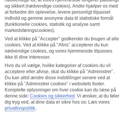
og sikkert (nødvendige cookies). Andre hjælper os med
Vejret, klima og temperatur spiller en afgørende rolle for din ferie,
uanset om det gælder soltimer eller vandtemperatur. Find ud af, hvor
at forbedre din oplevelse, levere personligt tilpasset
varmt der er, når du skal
rejse til Playa de Palma
. Her har vi samlet
indhold og gemme anonyme data til statistiske formål
al information om vejret måned for måned.
(funktionelle cookies, statistik og analyse samt
markedsføringscookies).
Hvornår er det bedst at rejse til Playa de Palma?
Ved at klikke på "Accepter" godkender du brugen af alle
Det er bedst at
rejse til Playa de Palma
i juni, juli og august, hvis du
cookies. Ved at klikke på "Afvis" accepterer du kun
vil på sol- og badeferie. Området har et behageligt klima året rundt
nødvendige cookies, og vores hjemmeside tilpasses
med de laveste dagstemperaturer på omkring 15-16 grader i januar
ikke til dine interesser.
og februar. I juli og august topper varmen med gennemsnitligt 31-32
grader, mens foråret og efteråret byder på skønne temperaturer
Hvis du vil vælge, hvilke kategorier af cookies du vil
mellem 19 og 28 grader.
acceptere eller afvise, skal du klikke på "Administrer".
Du kan altid ændre disse indstillinger senere ved at
Hvornår er det varmest i Playa de Palma?
klikke på "Administrer cookies" i websitets footer.
Komplette oplysninger om hver cookie kan du læse på
Det er varmest i Playa de Palma i juli og august, hvor
denne side:
Cookies og sikkerhed
.
Vi ønsker, at du føler
temperaturerne når op på omkring 31-32 grader. Men også i
dig tryg ved, at dine data er sikre hos os: Læs vores
september er der fortsat sommerligt med ca. 28 grader.
privatlivspolitik
.
Vejret i Playa de Palma i april og maj er dejligt med en
gennemsnitstemperatur på 19-23 grader, hvilket er perfekt til både
afslapning og aktiviteter. Planlægger du at rejse i efterårsferien, er
vejret i september og oktober stadig lunt med 23-28 grader, så du