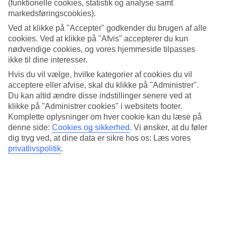
4.5/5
(funktionelle cookies, statistik og analyse samt
Standard
markedsføringscookies).
4.5/5
Ved at klikke på "Accepter" godkender du brugen af alle
cookies. Ved at klikke på "Afvis" accepterer du kun
Om hotellet
nødvendige cookies, og vores hjemmeside tilpasses
ikke til dine interesser.
4*
Officiel kategori
Hvis du vil vælge, hvilke kategorier af cookies du vil
acceptere eller afvise, skal du klikke på "Administrer".
Det 4-stjernede hotel Hotel Florida Magaluf i Magaluf er et hotel
Du kan altid ændre disse indstillinger senere ved at
med bar, morgenmadsbuffet og WiFi. Der er parkeringsmuligheder i
klikke på "Administrer cookies" i websitets footer.
omådet. Hotellet blev senest renoveret år 2002. Følgende kreditkort
accepteres på hotellet: EC Maestro, Mastercard og Visa.
Komplette oplysninger om hver cookie kan du læse på
denne side:
Cookies og sikkerhed
.
Vi ønsker, at du føler
Kort om hotellet
dig tryg ved, at dine data er sikre hos os: Læs vores
privatlivspolitik
.
Til strand/badning
1,2 km
Udendørspool
Ja
Restaurant/Bar
Ja/Ja
Transfertid
Ca. 45 min