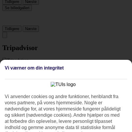
Tidligere
Næste
Se billedgalleri
Tidligere
Næste
Tripadvisor
4.5/5
Vi værner om din integritet
Vurdering af
4.5 / 5
fra
434 anmeldelser
Renlighed
4.6/5
Beliggenhed
Vi anvender cookies og andre funktioner, heriblandt fra
4.5/5
vores partnere, på vores hjemmeside. Nogle er
Værelserne
nødvendige for, at vores hjemmeside fungerer pålideligt
4.6/5
og sikkert (nødvendige cookies). Andre hjælper os med
Service
at forbedre din oplevelse, levere personligt tilpasset
4.6/5
indhold og gemme anonyme data til statistiske formål
Søvnkvalitet