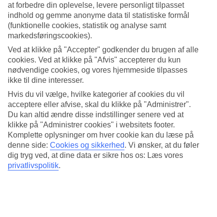
at forbedre din oplevelse, levere personligt tilpasset
Der findes flere typer værelser på Alua Calvia. Hvis du vil vågne op
indhold og gemme anonyme data til statistiske formål
til hotellets smukkeste udsigt, kan du vælge et værelse med
(funktionelle cookies, statistik og analyse samt
havudsigt, og hvis du foretrækker en ekstra komfortabel ferie, kan
markedsføringscookies).
du booke et My Favourite Club-værelse. Med disse værelser har du
adgang til loungen og en reserveret del af poolområdet samt
Ved at klikke på "Accepter" godkender du brugen af alle
restauranterne og poolbaren The Fancy. Værelset inkluderer også
cookies. Ved at klikke på "Afvis" accepterer du kun
hjemmesko og en pudemenu.
nødvendige cookies, og vores hjemmeside tilpasses
ikke til dine interesser.
Flere pools
Hvis du vil vælge, hvilke kategorier af cookies du vil
Alua Calvia har i alt fire pools, hvoraf den ene er reserveret til
acceptere eller afvise, skal du klikke på "Administrer".
gæster, der bor i My Favourite Club-værelser. Slap af på en
Du kan altid ændre disse indstillinger senere ved at
liggestol, leg og hop i poolen, og bestil noget forfriskende fra
klikke på "Administrer cookies" i websitets footer.
poolbaren. I en af poolene er der en lavere del til de yngste gæster.
Komplette oplysninger om hver cookie kan du læse på
Til legende stunder har børnene også en legeplads.
denne side:
Cookies og sikkerhed
.
Vi ønsker, at du føler
dig tryg ved, at dine data er sikre hos os: Læs vores
Varierede retter i buffetrestauranten
privatlivspolitik
.
Alua Calvia har to buffetrestauranter, der serverer både
internationale og nationale retter.
Afslapning i fitnesscenter og spa