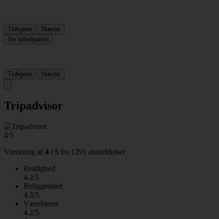
Tidligere
Næste
Se billedgalleri
Tidligere
Næste
Tripadvisor
4/5
Vurdering af
4 / 5
fra
1291 anmeldelser
Renlighed
4.2/5
Beliggenhed
4.3/5
Værelserne
4.2/5