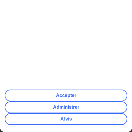
Vejret
Hotel
At Rejse Med TUI
Om TUI
Betaling og billetter
Om virksomheden
Inden rejsen
Job hos TUI
Flyinformation
Presse
På rejsemålet
Databeskyttelse & sikkerhed
Rejsevilkår
Administrer cookies
Rejs trygt med TUI
Bæredygtighed
Selskaber
Accepter
Compliance og integritet
Administrer
Øvrigt
Kundeservice
Gavekort
Ofte stillede spørgsmål
Afvis
Billeje
TUI-app