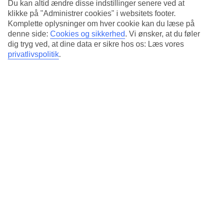
Du kan altid ændre disse indstillinger senere ved at
klikke på "Administrer cookies" i websitets footer.
Vælg mellem hotellets to poolområder – det ene intimt beliggende i
gårdhaven og det andet oppe på taget. Foruden en tur i poolen på
Komplette oplysninger om hver cookie kan du læse på
tagterrassen, kan du nyde en drink og udsigten fra hotellets skybar.
denne side:
Cookies og sikkerhed
.
Vi ønsker, at du føler
dig tryg ved, at dine data er sikre hos os: Læs vores
Tæt på det meste
privatlivspolitik
.
Blot et par hundrede meter fra hotellet ligger torvet i den lille by
Ca'n Pastilla. Her er der nogle restauranter og butikker. Stranden
ligger i nærheden, og langs den lange strandpromenade ligger der
cafeer og restauranter med smuk udsigt over Middelhavet.
Antal værelser : 149
Kort om hotellet
Til strand/badning
300 m
Udendørspool
Ja
Centrum/Shopping
100 m/200 m
Restaurant/Bar
Ja/Ja