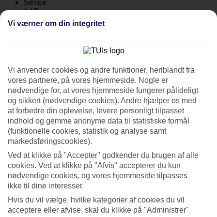
Service
4.4/5
Søvnkvalitet
Vi værner om din integritet
4.1/5
Standard
4/5
Om hotellet
Vi anvender cookies og andre funktioner, heriblandt fra
vores partnere, på vores hjemmeside. Nogle er
4*
nødvendige for, at vores hjemmeside fungerer pålideligt
Officiel kategori
og sikkert (nødvendige cookies). Andre hjælper os med
WiFi
at forbedre din oplevelse, levere personligt tilpasset
indhold og gemme anonyme data til statistiske formål
Central beliggehed og tagterrasse
(funktionelle cookies, statistik og analyse samt
markedsføringscookies).
HM Alma Beach har en central beliggenhed i den lille by Ca'n
Pastilla. Hotellets indretning er inspireret af Middelhavsområdet. Her
Ved at klikke på "Accepter" godkender du brugen af alle
er to pools, hvor den ene ligger på tagterrassen sammen med
cookies. Ved at klikke på "Afvis" accepterer du kun
hotellets egen skybar, med en herlig udsigt over byen. Morgenbuffet
nødvendige cookies, og vores hjemmeside tilpasses
indgår.
ikke til dine interesser.
Fra Ca'n Pastilla kommer du nemt med bil, bus eller taxi til Palma.
Hvis du vil vælge, hvilke kategorier af cookies du vil
acceptere eller afvise, skal du klikke på "Administrer".
To pools og skybar