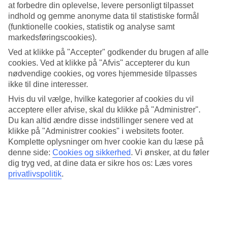
at forbedre din oplevelse, levere personligt tilpasset
Pool og strand
indhold og gemme anonyme data til statistiske formål
(funktionelle cookies, statistik og analyse samt
Både voksne og børn kan finde deres favoritpladser ved
markedsføringscookies).
poolområderne. Den store hovedpool er den mest rolige og til de
helt små er der en børnepool med sørøverskib og små
Ved at klikke på "Accepter" godkender du brugen af alle
vandrutsjebaner. Vil du erstatte badning i poolen med stranden, er
cookies. Ved at klikke på "Afvis" accepterer du kun
der kun kort gåafstand dertil.
nødvendige cookies, og vores hjemmeside tilpasses
ikke til dine interesser.
Opdækkede måltider
Hvis du vil vælge, hvilke kategorier af cookies du vil
For en behagelig ferie med måltider kan du bestille All Inclusive
acceptere eller afvise, skal du klikke på "Administrer".
med buffetmåltider. Her kan du vælge mellem spanske og
Du kan altid ændre disse indstillinger senere ved at
internationale retter, frugt og sødt bagværk.
klikke på "Administrer cookies" i websitets footer.
Komplette oplysninger om hver cookie kan du læse på
Tennis, fodbold og leg
denne side:
Cookies og sikkerhed
.
Vi ønsker, at du føler
dig tryg ved, at dine data er sikre hos os: Læs vores
Vil du være aktiv, er der mulighed for at spille tennis, leje cykler
privatlivspolitik
.
eller deltage i en omgang vandgymnastik. Børnene kan deltage i
hotellets internationale børneklub, hvor de kan lege med nye venner,
eller spille bold sammen.
Antal lejligheder : 314