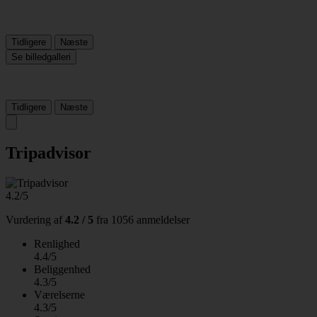
Tidligere
Næste
Se billedgalleri
Tidligere
Næste
Tripadvisor
4.2/5
Vurdering af
4.2 / 5
fra
1056 anmeldelser
Renlighed
4.4/5
Beliggenhed
4.3/5
Værelserne
4.3/5