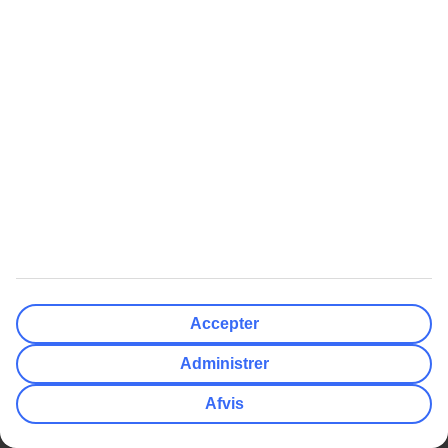
Søg og bestil rejser, fly og hotel
Information om fly, hotel og transfer
Direkte kontakt med guiderne døgnet rundt
Få tilbud direkte i appen
Hent TUI-appen her
Læs mere om TUI-appen her
Få tilbud, tips og nyheder
Abonner på nyhedsbrevet
Følg os på de sociale medier
Accepter
Administrer
Populære rejsemål
Afvis