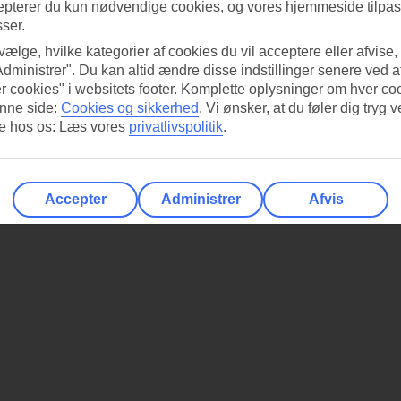
epterer du kun nødvendige cookies, og vores hjemmeside tilpass
sser.
 vælge, hvilke kategorier af cookies du vil acceptere eller afvise,
Administrer". Du kan altid ændre disse indstillinger senere ved a
r cookies" i websitets footer. Komplette oplysninger om hver co
nne side:
Cookies og sikkerhed
.
Vi ønsker, at du føler dig tryg v
re hos os: Læs vores
privatlivspolitik
.
Accepter
Administrer
Afvis