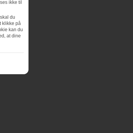
es ikke til
 skal du
t klikke på
okie kan du
ed, at dine