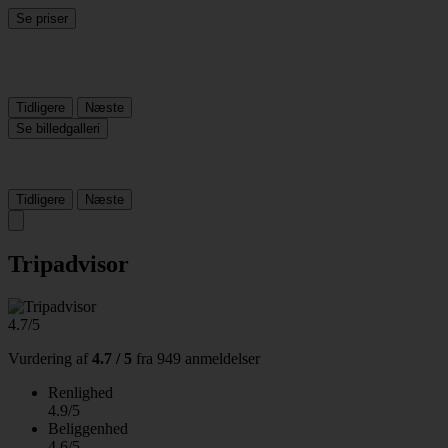
Se priser
Tidligere
Næste
Se billedgalleri
Tidligere
Næste
Tripadvisor
4.7/5
Vurdering af
4.7 / 5
fra
949 anmeldelser
Renlighed
4.9/5
Beliggenhed
4.6/5