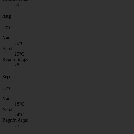
30
Aug
29
°
C
Nat:
20
°C
Vand:
25
°C
Regnfri dage:
28
Sep
27
°
C
Nat:
18
°C
Vand:
24
°C
Regnfri dage:
25