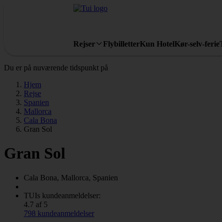
Rejser
Flybilletter
Kun Hotel
Kør-selv-ferie
Du er på nuværende tidspunkt på
Hjem
Rejse
Spanien
Mallorca
Cala Bona
Gran Sol
Gran Sol
Cala Bona, Mallorca, Spanien
TUIs kundeanmeldelser:
4.7 af 5
798 kundeanmeldelser