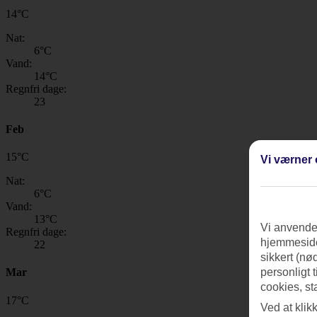
14
°
C
Nat:
6
°C
Vand:
14
°C
Regnfri dage:
23
Feb
15
°
C
Vi værner 
Nat:
6
°C
Vand:
13
°C
Vi anvender
Regnfri dage:
hjemmeside
22
sikkert (nø
Mar
personligt 
cookies, st
17
°
C
Ved at klik