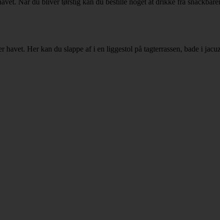
et. Når du bliver tørstig kan du bestille noget at drikke fra snackbaren
r havet. Her kan du slappe af i en liggestol på tagterrassen, bade i jac