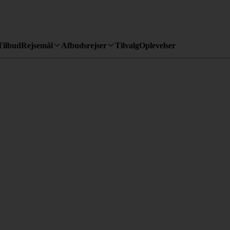
Tilbud
Rejsemål
Afbudsrejser
Tilvalg
Oplevelser