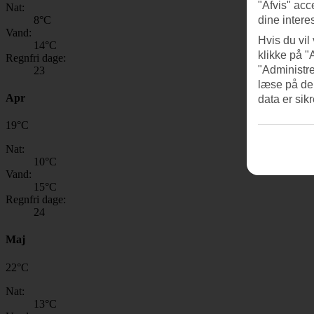
"Afvis" acc
Nat:
8
°C
dine intere
Vand:
Hvis du vil
14
°C
klikke på "
Regnfri dage:
"Administre
23
læse på de
Apr
data er sik
19
°
C
Nat:
10
°C
Vand:
15
°C
Regnfri dage:
24
Maj
22
°
C
Nat:
13
°C