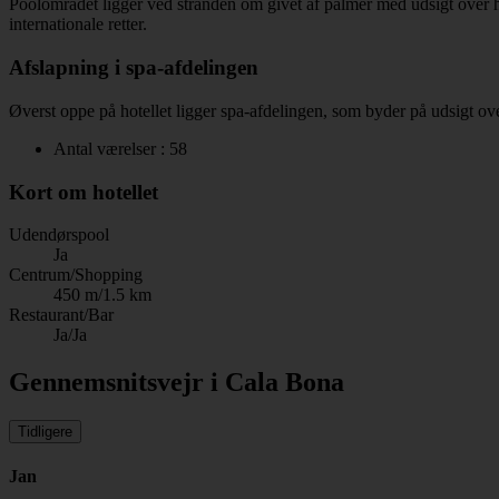
Poolområdet ligger ved stranden om givet af palmer med udsigt over hav
internationale retter.
Afslapning i spa-afdelingen
Øverst oppe på hotellet ligger spa-afdelingen, som byder på udsigt ove
Antal værelser : 58
Kort om hotellet
Udendørspool
Ja
Centrum/Shopping
450 m/1.5 km
Restaurant/Bar
Ja/Ja
Gennemsnitsvejr i Cala Bona
Tidligere
Jan