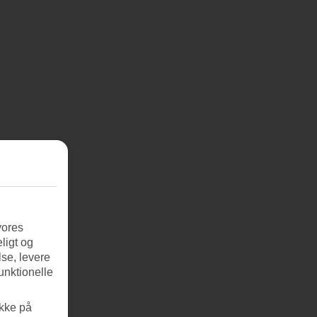
vores
ligt og
se, levere
unktionelle
ikke på