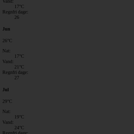
Vand:
17
°C
Regnfri dage:
26
Jun
26
°
C
Nat:
17
°C
Vand:
21
°C
Regnfri dage:
27
Jul
29
°
C
Nat:
19
°C
Vand:
24
°C
Regnfri dage: