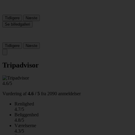
Tidligere
Næste
Se billedgalleri
Tidligere
Næste
Tripadvisor
4.6/5
Vurdering af
4.6 / 5
fra
2090 anmeldelser
Renlighed
4.7/5
Beliggenhed
4.8/5
Værelserne
4.3/5