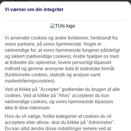
Service
4.7/5
Vi værner om din integritet
Søvnkvalitet
4.5/5
Standard
4.3/5
Vi anvender cookies og andre funktioner, heriblandt fra
Om hotellet
vores partnere, på vores hjemmeside. Nogle er
nødvendige for, at vores hjemmeside fungerer pålideligt
4*
og sikkert (nødvendige cookies). Andre hjælper os med
Officiel kategori
at forbedre din oplevelse, levere personligt tilpasset
WiFi
indhold og gemme anonyme data til statistiske formål
Familievenligt hotel med strandbeliggenhed
(funktionelle cookies, statistik og analyse samt
markedsføringscookies).
Iberostar Waves Playa de Muro ligger direkte på den smukke Playa
Ved at klikke på "Accepter" godkender du brugen af alle
de Muro-strand og kun 15 minutters kørsel fra Alcudia. Hotellet har
cookies. Ved at klikke på "Afvis" accepterer du kun
spa, fitnesslokale, pools og aktiviteter for alle aldre. Halvpension
indgår, og du kan bestille All Inclusive som tilvalg.
nødvendige cookies, og vores hjemmeside tilpasses
ikke til dine interesser.
På Iberostar Waves Playa de Muro bor du i dobbeltværelser eller
Hvis du vil vælge, hvilke kategorier af cookies du vil
rummelige familieværelser, hvoraf nogle har havudsigt.
acceptere eller afvise, skal du klikke på "Administrer".
Pools og splashpool
Du kan altid ændre disse indstillinger senere ved at