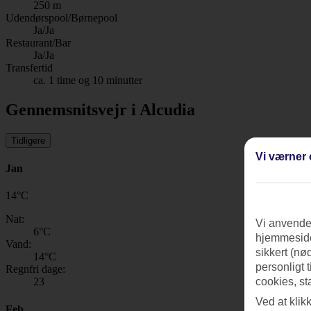
250 m
Udendørspool/Børnepool
Ja/Ja
Restaurant/Bar
Ja/Ja
Transfertid
ca. 1 time og 10 minutter
Gennemsnitsvejr i Alcudia
Tidligere
Vi værner 
Jan
14
°
C
Nat:
Vi anvender
6
°C
hjemmeside
Vand:
sikkert (nø
14
°C
personligt 
Regnfri dage:
cookies, st
23
Ved at klik
Feb