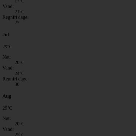
17
°C
Vand:
21
°C
Regnfri dage:
27
Jul
29
°
C
Nat:
20
°C
Vand:
24
°C
Regnfri dage:
30
Aug
29
°
C
Nat:
20
°C
Vand:
25
°C