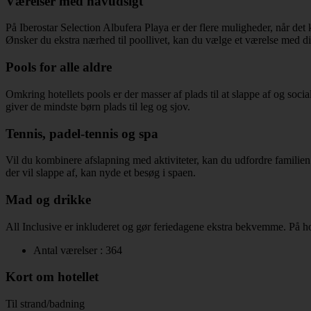
Værelser med havudsigt
På Iberostar Selection Albufera Playa er der flere muligheder, når det 
Ønsker du ekstra nærhed til poollivet, kan du vælge et værelse med di
Pools for alle aldre
Omkring hotellets pools er der masser af plads til at slappe af og soc
giver de mindste børn plads til leg og sjov.
Tennis, padel-tennis og spa
Vil du kombinere afslapning med aktiviteter, kan du udfordre familien i
der vil slappe af, kan nyde et besøg i spaen.
Mad og drikke
All Inclusive er inkluderet og gør feriedagene ekstra bekvemme. På hote
Antal værelser : 364
Kort om hotellet
Til strand/badning