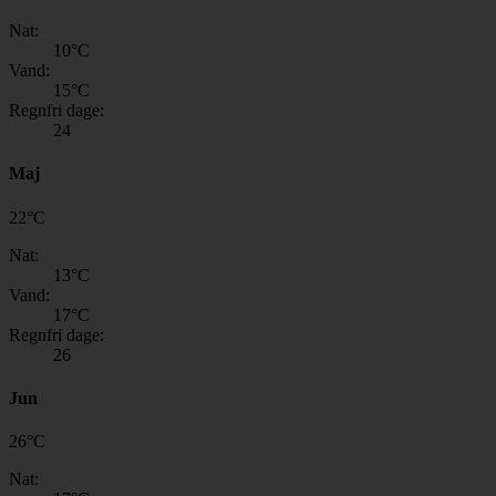
Nat:
10
°C
Vand:
15
°C
Regnfri dage:
24
Maj
22
°
C
Nat:
13
°C
Vand:
17
°C
Regnfri dage:
26
Jun
26
°
C
Nat: