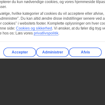
epterer du kun nødvendige cookies, og vores hjemmeside tilpass
sser.
 vælge, hvilke kategorier af cookies du vil acceptere eller afvise,
Administrer". Du kan altid ændre disse indstillinger senere ved a
r cookies" i websitets footer. Komplette oplysninger om hver co
nne side:
Cookies og sikkerhed
.
Vi ønsker, at du føler dig tryg v
re hos os: Læs vores
privatlivspolitik
.
Accepter
Administrer
Afvis