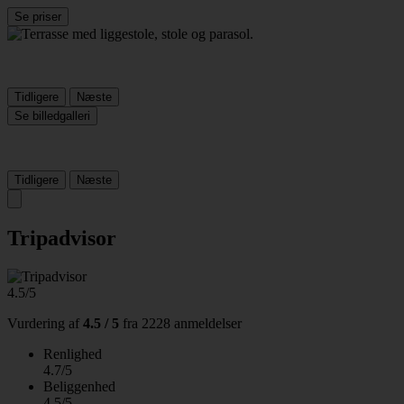
Se priser
Tidligere
Næste
Se billedgalleri
Tidligere
Næste
Tripadvisor
4.5/5
Vurdering af
4.5 / 5
fra
2228 anmeldelser
Renlighed
4.7/5
Beliggenhed
4.5/5