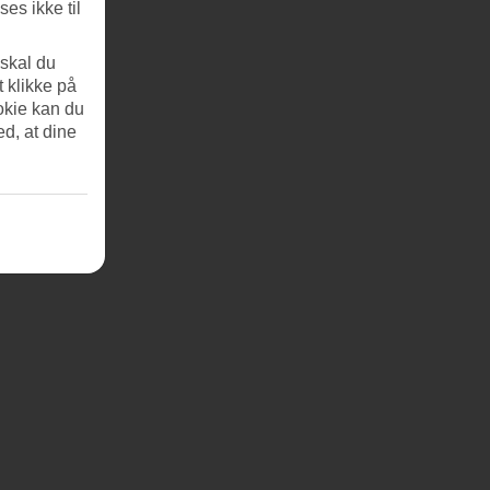
es ikke til
 skal du
t klikke på
okie kan du
ed, at dine