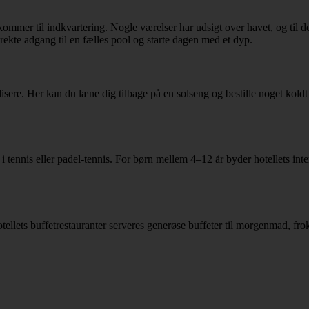
kommer til indkvartering. Nogle værelser har udsigt over havet, og til den
rekte adgang til en fælles pool og starte dagen med et dyp.
ialisere. Her kan du læne dig tilbage på en solseng og bestille noget kol
 tennis eller padel-tennis. For børn mellem 4–12 år byder hotellets inte
llets buffetrestauranter serveres generøse buffeter til morgenmad, frokos