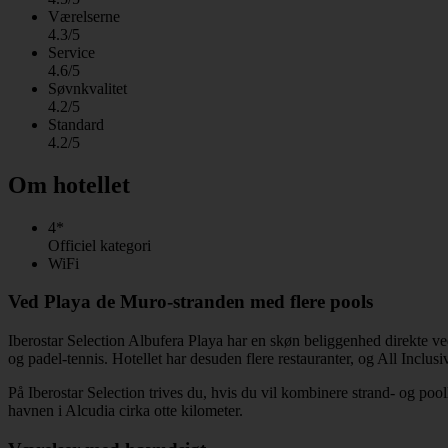
Værelserne
4.3/5
Service
4.6/5
Søvnkvalitet
4.2/5
Standard
4.2/5
Om hotellet
4*
Officiel kategori
WiFi
Ved Playa de Muro-stranden med flere pools
Iberostar Selection Albufera Playa har en skøn beliggenhed direkte v
og padel-tennis. Hotellet har desuden flere restauranter, og All Inclusi
På Iberostar Selection trives du, hvis du vil kombinere strand- og poolli
havnen i Alcudia cirka otte kilometer.