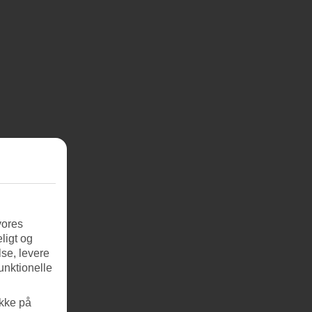
vores
ligt og
se, levere
unktionelle
ikke på