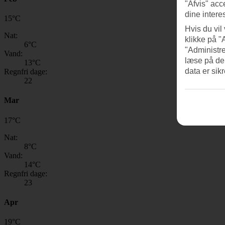
"Afvis" acc
dine intere
15
°
C
Hvis du vil
Nat:
klikke på "
6
°C
"Administre
Vand:
læse på de
13
°C
data er sik
Regnfri dage:
22
Mar
17
°
C
Nat:
8
°C
Vand:
14
°C
Regnfri dage:
23
Apr
19
°
C