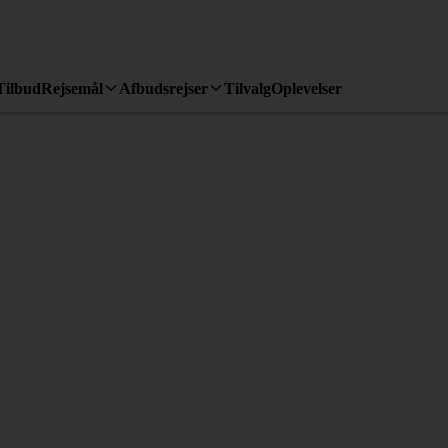
Tilbud
Rejsemål
Afbudsrejser
Tilvalg
Oplevelser