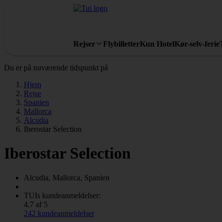
Rejser
Flybilletter
Kun Hotel
Kør-selv-ferie
Du er på nuværende tidspunkt på
Hjem
Rejse
Spanien
Mallorca
Alcudia
Iberostar Selection
Iberostar Selection
Alcudia, Mallorca, Spanien
TUIs kundeanmeldelser:
4.7 af 5
242 kundeanmeldelser