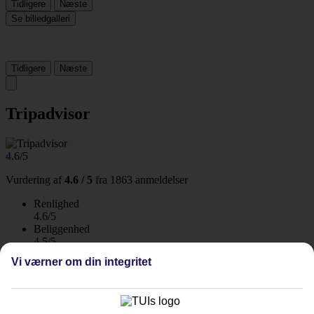
Tidligere
Næste
Se billedgalleri
Tidligere
Næste
Tripadvisor
4.6/5
Vurdering af
4.6 / 5
fra
1863 anmeldelser
Renlighed
4.6/5
Beliggenhed
4.5/5
Værelserne
Vi værner om din integritet
4.4/5
Service
4.7/5
Søvnkvalitet