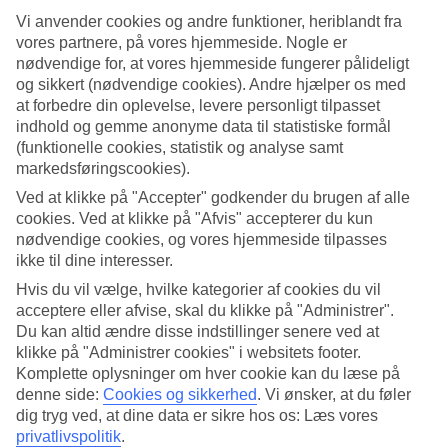
4.2/5
Vi anvender cookies og andre funktioner, heriblandt fra
Standard
4.2/5
vores partnere, på vores hjemmeside. Nogle er
nødvendige for, at vores hjemmeside fungerer pålideligt
Om hotellet
og sikkert (nødvendige cookies). Andre hjælper os med
at forbedre din oplevelse, levere personligt tilpasset
4*
indhold og gemme anonyme data til statistiske formål
Officiel kategori
(funktionelle cookies, statistik og analyse samt
markedsføringscookies).
Ferieparadis for store og små
Ved at klikke på "Accepter" godkender du brugen af alle
cookies. Ved at klikke på "Afvis" accepterer du kun
Albufera Park ligger ved Playa de Muro-stranden udenfor Alcudia.
På hotellet er der et fint poolområde med flere pools for alle aldre.
nødvendige cookies, og vores hjemmeside tilpasses
Du bor lige ved det krystalklare vand og sandstranden. Børnenes
ikke til dine interesser.
favoritter er de to små vandrutsjebaner. Der er også fitness og
Hvis du vil vælge, hvilke kategorier af cookies du vil
tennisbane.
acceptere eller afvise, skal du klikke på "Administrer".
Albufera Park hænger sammen med søsterhotellet Albufera Playa og
Du kan altid ændre disse indstillinger senere ved at
de har fælles faciliteter. Der er cirka 10 km ind til Albufeira og du
klikke på "Administrer cookies" i websitets footer.
kommer nemmest dertil med taxi eller udlejningsbil. Nærmeste
Komplette oplysninger om hver cookie kan du læse på
centrum ligger ca. 600 meter fra hotellet.
denne side:
Cookies og sikkerhed
.
Vi ønsker, at du føler
dig tryg ved, at dine data er sikre hos os: Læs vores
Afslappende dage ved poolen eller stranden
privatlivspolitik
.