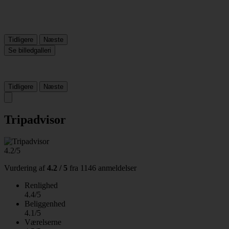
Tidligere
Næste
Se billedgalleri
Tidligere
Næste
Tripadvisor
4.2/5
Vurdering af
4.2 / 5
fra
1146 anmeldelser
Renlighed
4.4/5
Beliggenhed
4.1/5
Værelserne