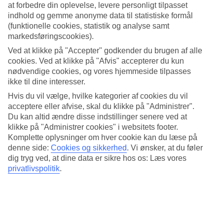
Elba Lanzarote Royal Village Resort, men her bor du i en separat
at forbedre din oplevelse, levere personligt tilpasset
voksendel med eget poolområde. Som gæst har du adgang til alle
indhold og gemme anonyme data til statistiske formål
faciliteter på søsterhotellet.
(funktionelle cookies, statistik og analyse samt
markedsføringscookies).
Roligt poolområde for voksne
Ved at klikke på "Accepter" godkender du brugen af alle
I en adskilt del ligger en stor pool med balinesiske solsenge og
cookies. Ved at klikke på "Afvis" accepterer du kun
poolbar. Der er en hyggelig atmosfære i buffetrestauranten El
nødvendige cookies, og vores hjemmeside tilpasses
Mirador, som er forbeholdt gæster der bor på Elba Premium Suites.
ikke til dine interesser.
På det fælles hotelområde ligger à la carte-restauranterne: italienske
La Nonna og franske La Brasserie.
Hvis du vil vælge, hvilke kategorier af cookies du vil
acceptere eller afvise, skal du klikke på "Administrer".
Spa og boule
Du kan altid ændre disse indstillinger senere ved at
klikke på "Administrer cookies" i websitets footer.
Fordelen er, at du kan benytte alle faciliteter på hele området: fra
Komplette oplysninger om hver cookie kan du læse på
fitness og spa til tennis, boule og yoga. Lad al stress forsvinde i
denne side:
Cookies og sikkerhed
.
Vi ønsker, at du føler
hotellets spa – her er en indendørspool med massage af jetstråler.
dig tryg ved, at dine data er sikre hos os: Læs vores
Sydkystens fine strande
privatlivspolitik
.
Der er et kvarters gang til stranden, men du kan også tage bussen
der kører fra hotellet. Hvis du vil bade ved de berømte
Papagayostrande, ligger de indenfor rækkevidde med taxi eller
udlejningsbil.