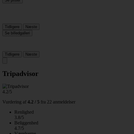
Se priser
Tidligere
Næste
Se billedgalleri
Tidligere
Næste
Tripadvisor
4.2/5
Vurdering af
4.2 / 5
fra
22 anmeldelser
Renlighed
3.8/5
Beliggenhed
4.7/5
Værelserne