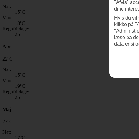
"Afvis" acc
Nat:
dine intere
15
°C
Vand:
Hvis du vil
18
°C
klikke på "
Regnfri dage:
"Administre
25
læse på de
data er sik
Apr
22
°
C
Nat:
15
°C
Vand:
19
°C
Regnfri dage:
25
Maj
23
°
C
Nat:
17
°C