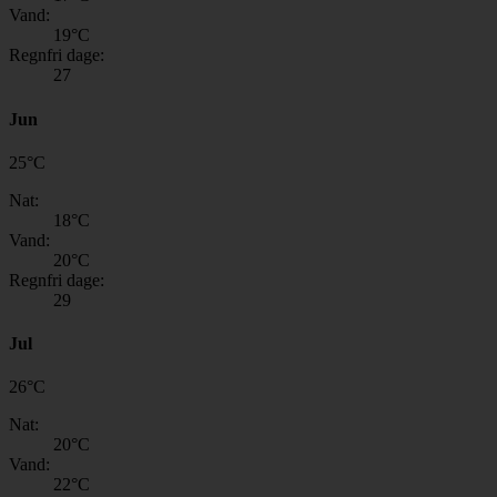
Vand:
19
°C
Regnfri dage:
27
Jun
25
°
C
Nat:
18
°C
Vand:
20
°C
Regnfri dage:
29
Jul
26
°
C
Nat:
20
°C
Vand:
22
°C