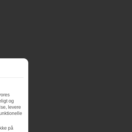
vores
ligt og
se, levere
unktionelle
ikke på