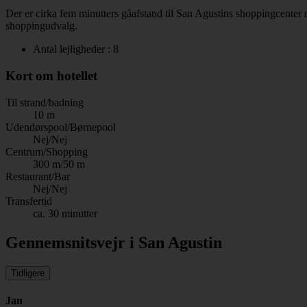
Der er cirka fem minutters gåafstand til San Agustins shoppingcenter me
shoppingudvalg.
Antal lejligheder : 8
Kort om hotellet
Til strand/badning
10 m
Udendørspool/Børnepool
Nej/Nej
Centrum/Shopping
300 m/50 m
Restaurant/Bar
Nej/Nej
Transfertid
ca. 30 minutter
Gennemsnitsvejr i San Agustin
Tidligere
Jan