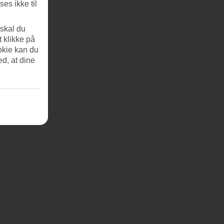
es ikke til
 skal du
t klikke på
okie kan du
ed, at dine