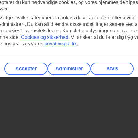
epterer du kun nødvendige cookies, og vores hjemmeside tilpass
sser.
 vælge, hvilke kategorier af cookies du vil acceptere eller afvise,
Administrer". Du kan altid ændre disse indstillinger senere ved a
r cookies" i websitets footer. Komplette oplysninger om hver co
nne side:
Cookies og sikkerhed
.
Vi ønsker, at du føler dig tryg v
re hos os: Læs vores
privatlivspolitik
.
Accepter
Administrer
Afvis