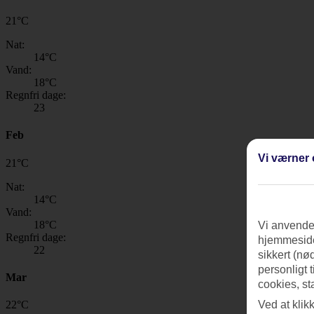
21
°
C
Nat:
14
°C
Vand:
18
°C
Regnfri dage:
23
Feb
Vi værner 
21
°
C
Nat:
14
°C
Vand:
18
°C
Vi anvender
Regnfri dage:
hjemmeside
22
sikkert (nø
personligt 
Mar
cookies, st
22
°
C
Ved at klik