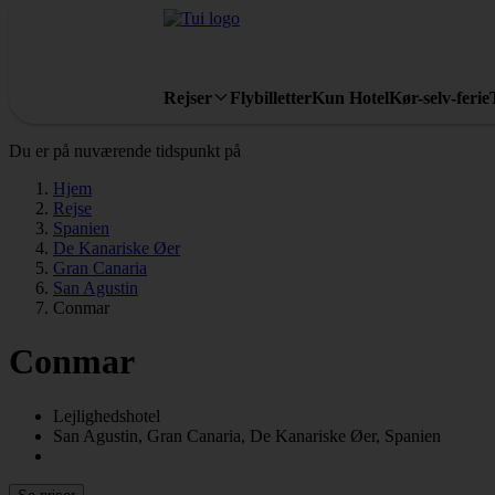
Rejser
Flybilletter
Kun Hotel
Kør-selv-ferie
Du er på nuværende tidspunkt på
Hjem
Rejse
Spanien
De Kanariske Øer
Gran Canaria
San Agustin
Conmar
Conmar
Lejlighedshotel
San Agustin, Gran Canaria, De Kanariske Øer, Spanien