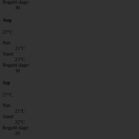
Regnfri dage:
30
Aug
27
°
C
Nat:
21
°C
Vand:
23
°C
Regnfri dage:
30
Sep
27
°
C
Nat:
21
°C
Vand:
22
°C
Regnfri dage:
26