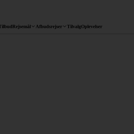
Tilbud
Rejsemål
Afbudsrejser
Tilvalg
Oplevelser