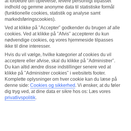
at forbedre din oplevelse, levere personligt tilpasset
All Inclusive
kan du bestille lejlighed med All Inclusive.
indhold og gemme anonyme data til statistiske formål
Frodig have
(funktionelle cookies, statistik og analyse samt
markedsføringscookies).
Hotellet består af flere bygninger, der ligger i en grøn og frodig have
Ved at klikke på "Accepter" godkender du brugen af alle
med mange palmer. Lejlighederne har balkon eller terrasse og er
cookies. Ved at klikke på "Afvis" accepterer du kun
udstyret med tekøkken, hvor du kan tilberede enkle måltider.
nødvendige cookies, og vores hjemmeside tilpasses
Pool og restaurant
ikke til dine interesser.
Hvis du vil vælge, hvilke kategorier af cookies du vil
På hotellet er der en stor pool, der er opvarmet om vinteren. Den er
acceptere eller afvise, skal du klikke på "Administrer".
perfekt til vandleg eller en forfriskende svømmetur, og de yngste
Du kan altid ændre disse indstillinger senere ved at
gæster har også deres egen separate børnepool. Vil du undgå
klikke på "Administrer cookies" i websitets footer.
madlavning i ferien, kan du besøge hotellets restaurant, der er åben
fra morgen til aften.
Komplette oplysninger om hver cookie kan du læse på
denne side:
Cookies og sikkerhed
.
Vi ønsker, at du føler
Omgivelserne
dig tryg ved, at dine data er sikre hos os: Læs vores
privatlivspolitik
.
Fra Servatur Eden er der kun et pr hundrede meter til indkøbscentret
Europa. Fortsætter du ned i byen kommer du til sandstranden og
strandpromenaden. Der afgår en gratis hotelbus til den nærmeste
sandstrand i Amadores flere gange hver dag.
Antal lejligheder : 118