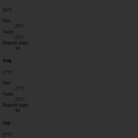
26
°
C
Nat:
20
°C
Vand:
22
°C
Regnfri dage:
30
Aug
27
°
C
Nat:
21
°C
Vand:
23
°C
Regnfri dage:
30
Sep
27
°
C