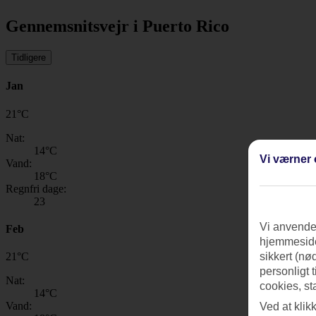
Gennemsnitsvejr i Puerto Rico
Tidligere
Jan
21
°
C
Nat:
14
°C
Vi værner 
Vand:
18
°C
Regnfri dage:
23
Vi anvender
Feb
hjemmeside
21
°
C
sikkert (nø
personligt 
Nat:
cookies, st
14
°C
Vand:
Ved at klik