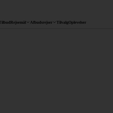
Tilbud
Rejsemål
Afbudsrejser
Tilvalg
Oplevelser