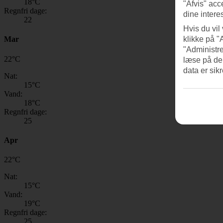
18
°C
"Afvis" acc
Regnfri dage:
dine intere
22
Hvis du vil
Mar
klikke på "
"Administre
22
°
C
læse på de
data er sik
Nat:
15
°C
Vand:
18
°C
Regnfri dage:
25
Apr
22
°
C
Nat:
15
°C
Vand:
19
°C
Regnfri dage:
25