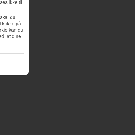
es ikke til
 skal du
t klikke på
okie kan du
ed, at dine