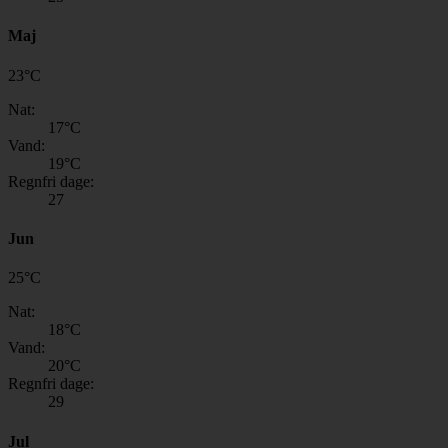
Maj
23
°
C
Nat:
17
°C
Vand:
19
°C
Regnfri dage:
27
Jun
25
°
C
Nat:
18
°C
Vand:
20
°C
Regnfri dage:
29
Jul