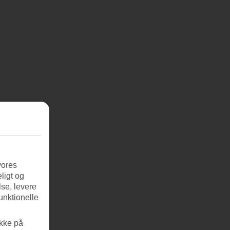
vores
ligt og
se, levere
unktionelle
ikke på