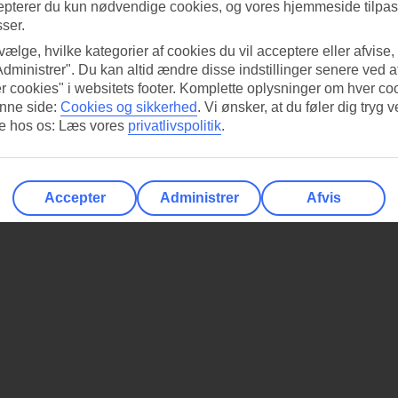
epterer du kun nødvendige cookies, og vores hjemmeside tilpass
sser.
 vælge, hvilke kategorier af cookies du vil acceptere eller afvise,
Administrer". Du kan altid ændre disse indstillinger senere ved a
r cookies" i websitets footer. Komplette oplysninger om hver co
nne side:
Cookies og sikkerhed
.
Vi ønsker, at du føler dig tryg v
re hos os: Læs vores
privatlivspolitik
.
Accepter
Administrer
Afvis