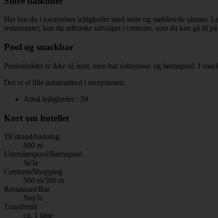
Store balkoner
Her bor du i toværelses lejligheder med store og møblerede altaner. Le
restauranter, kan du udforske udvalget i centrum, som du kan gå til på 
Pool og snackbar
Poolområdet er ikke så stort, men har solterrasse og børnepool. I snac
Der er et lille minimarked i receptionen.
Antal lejligheder : 59
Kort om hotellet
Til strand/badning
800 m
Udendørspool/Børnepool
Ja/Ja
Centrum/Shopping
500 m/500 m
Restaurant/Bar
Nej/Ja
Transfertid
ca. 1 time