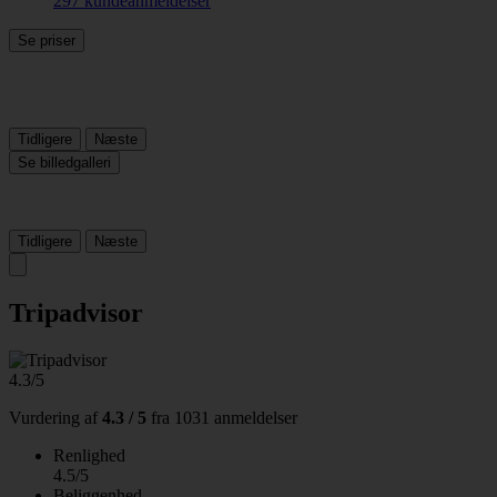
297 kundeanmeldelser
Se priser
Tidligere
Næste
Se billedgalleri
Tidligere
Næste
Tripadvisor
4.3/5
Vurdering af
4.3 / 5
fra
1031 anmeldelser
Renlighed
4.5/5
Beliggenhed