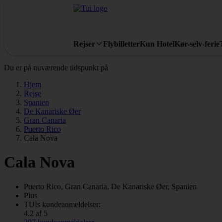
Rejser
Flybilletter
Kun Hotel
Kør-selv-ferie
Du er på nuværende tidspunkt på
Hjem
Rejse
Spanien
De Kanariske Øer
Gran Canaria
Puerto Rico
Cala Nova
Cala Nova
Puerto Rico, Gran Canaria, De Kanariske Øer, Spanien
Plus
TUIs kundeanmeldelser:
4.2 af 5