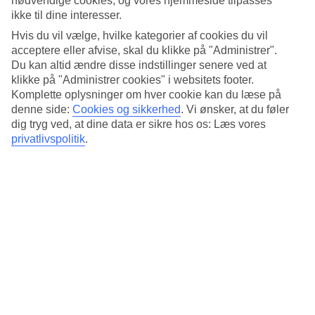
nødvendige cookies, og vores hjemmeside tilpasses
ikke til dine interesser.
Tajaraste har lige over 30 bungalows med terrasse, som ligger spredt
i haven blandt kaktusser og farverig bougainvillea. Alle bungalows
Hvis du vil vælge, hvilke kategorier af cookies du vil
er udstyret med tekøkken, så de, der ønsker det, har mulighed for at
acceptere eller afvise, skal du klikke på "Administrer".
tilberede deres egne måltider. Husk, at du kan booke en bungalow
Du kan altid ændre disse indstillinger senere ved at
med jacuzzi eller privat pool.
klikke på "Administrer cookies" i websitets footer.
Komplette oplysninger om hver cookie kan du læse på
Tæt på golfbane
denne side:
Cookies og sikkerhed
.
Vi ønsker, at du føler
dig tryg ved, at dine data er sikre hos os: Læs vores
Tajaraste har en fremragende beliggenhed for dem, der kan lide at
spille golf under deres ferie. Fra hotellet er der ca. to kilometer til
privatlivspolitik
.
den populære 18-hullers golfbane Maspalomas Golf.
Hotellet tager imod gæster over 18 år.
Antal værelser : 1
Antal lejligheder : 34
Kort om hotellet
Udendørspool/Børnepool
Ja/Nej
Centrum/Shopping
1.2 km/1.2 km