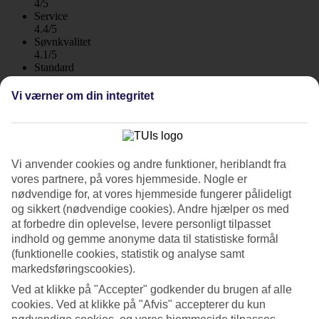
4/5
Service
4.4/5
Søvnkvalitet
4.1/5
Standard
4.5/5
Vi værner om din integritet
Om hotellet
4*
Officiel kategori
Vi anvender cookies og andre funktioner, heriblandt fra
WiFi
vores partnere, på vores hjemmeside. Nogle er
Bungalows tæt på klitterne
nødvendige for, at vores hjemmeside fungerer pålideligt
og sikkert (nødvendige cookies). Andre hjælper os med
Lejlighedshotellet Tajaraste ligger i et roligt område i udkanten af
at forbedre din oplevelse, levere personligt tilpasset
Playa del Inglés, meget tæt på sandklitterne i Maspalomas. Her bor
indhold og gemme anonyme data til statistiske formål
du i bungalowlignende bygninger stranden inden for gåafstand.
(funktionelle cookies, statistik og analyse samt
markedsføringscookies).
Poolen ligger i hjertet af hotelområdet og er omgivet af græsplæner,
hvor du kan slappe af i en liggestol og læse en god bog.
Ved at klikke på "Accepter" godkender du brugen af alle
cookies. Ved at klikke på "Afvis" accepterer du kun
Bungalows med jacuzzi eller privat pool