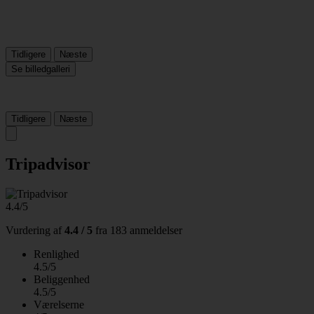
Tidligere
Næste
Se billedgalleri
Tidligere
Næste
Tripadvisor
4.4/5
Vurdering af
4.4 / 5
fra
183 anmeldelser
Renlighed
4.5/5
Beliggenhed
4.5/5
Værelserne