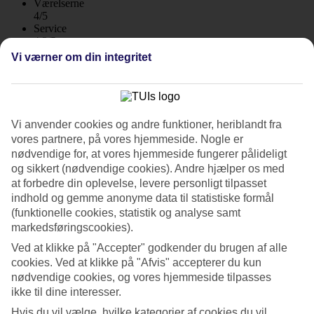
Værelserne
4/5
Service
4.2/5
Søvnkvalitet
Vi værner om din integritet
3.6/5
Standard
4.2/5
Om hotellet
Vi anvender cookies og andre funktioner, heriblandt fra
vores partnere, på vores hjemmeside. Nogle er
4*
nødvendige for, at vores hjemmeside fungerer pålideligt
Officiel kategori
og sikkert (nødvendige cookies). Andre hjælper os med
WiFi
at forbedre din oplevelse, levere personligt tilpasset
Care Travel
indhold og gemme anonyme data til statistiske formål
(funktionelle cookies, statistik og analyse samt
God beliggenhed i Playa del Inglés
markedsføringscookies).
På Sholeo Lodges Maspalomas bor du centralt i Playa del Inglés.
Ved at klikke på "Accepter" godkender du brugen af alle
Her finder du en have, opvarmet pool og en solterrasse. Du kan
cookies. Ved at klikke på "Afvis" accepterer du kun
nyde aftenunderholdning i loungeområdet, og hotellet tilbyder også
nødvendige cookies, og vores hjemmeside tilpasses
restaurant, barservering og cykeludlejning.
ikke til dine interesser.
I området omkring hotellet finder du restauranter og shopping. Til
Hvis du vil vælge, hvilke kategorier af cookies du vil