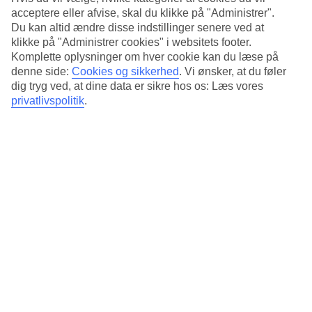
Playa del Inglés’ fine sandstrand går du på cirka et kvarter.
acceptere eller afvise, skal du klikke på "Administrer".
Du kan altid ændre disse indstillinger senere ved at
Underholdning og aktiviteter på The Original Hub
klikke på "Administrer cookies" i websitets footer.
Komplette oplysninger om hver cookie kan du læse på
Midtpunktet på Sholeo Lodges Maspalomas er området, der kaldes
The Original Hub. Her får du hjælp med al gæsteservice, og her
denne side:
Cookies og sikkerhed
.
Vi ønsker, at du føler
finder du også chillout-loungen, hvor du kan slappe af i solen, spille
dig tryg ved, at dine data er sikre hos os: Læs vores
brætspil og opleve sportsbegivenheder samt aftenunderholdning
privatlivspolitik
.
med DJ’s.
Restaurant og poolbar
Morgenmadsbuffet indgår i rejsens pris, og på Fast Bud Good
serveres mad og drikke hele dagen. Ved poolområdet finder du også
en poolbar, der serverer forfriskende drikkevarer.
Antal værelser : 168
Kort om hotellet
Udendørspool
Ja
Centrum/Shopping
550 m/250 m