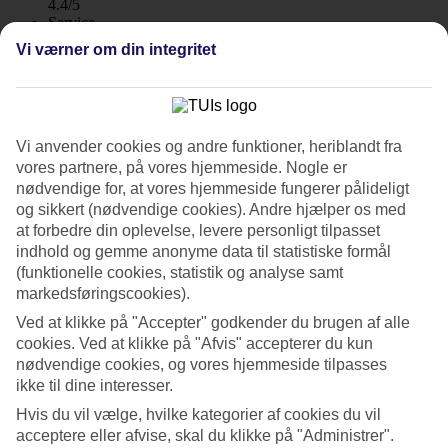
4.4/5
Service
4.3/5
Vi værner om din integritet
Søvnkvalitet
4.2/5
Standard
4.1/5
Vi anvender cookies og andre funktioner, heriblandt fra
Om hotellet
vores partnere, på vores hjemmeside. Nogle er
nødvendige for, at vores hjemmeside fungerer pålideligt
3*
og sikkert (nødvendige cookies). Andre hjælper os med
Officiel kategori
at forbedre din oplevelse, levere personligt tilpasset
WiFi
indhold og gemme anonyme data til statistiske formål
Rummelige suiter og juniorsuiter
(funktionelle cookies, statistik og analyse samt
markedsføringscookies).
Hotel Riviera Vista har en unik beliggenhed i fredelige Playa del
Ved at klikke på "Accepter" godkender du brugen af alle
Cura. Her bor du i rummelige juniorsuiter eller suiter for op til fem
cookies. Ved at klikke på "Afvis" accepterer du kun
personer på klippen ovenfor stranden. Hotellet har et moderne
nødvendige cookies, og vores hjemmeside tilpasses
design, poolområde med havudsigt og privat elevator ned til
stranden.
ikke til dine interesser.
Hvis du vil vælge, hvilke kategorier af cookies du vil
På Riviera Vista kan du vælge mellem juniorsuite og suite med to
soveværelser og opholdsrum. Alle værelser er rummelige.
acceptere eller afvise, skal du klikke på "Administrer".