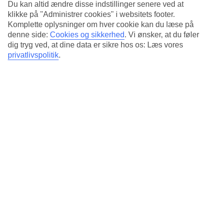
Du kan altid ændre disse indstillinger senere ved at
Træning og massage
klikke på "Administrer cookies" i websitets footer.
Komplette oplysninger om hver cookie kan du læse på
Poolen er opvarmet hele året, men foretrækker du havet, kommer du
denne side:
Cookies og sikkerhed
.
Vi ønsker, at du føler
nemt og hurtigt fra poolområdet til stranden via hotellets elevator. På
dig tryg ved, at dine data er sikre hos os: Læs vores
Riviera Vista er der også et træningslokale.
privatlivspolitik
.
Antal værelser : 94
Kort om hotellet
Til strand/badning
50 m - 300 m
Udendørspool/Børnepool
Ja/Nej
Centrum/Shopping
250 m/250 m
Restaurant/Bar
Ja/Ja
Transfertid
ca. 1 time
Gennemsnitsvejr i Playa del Cura