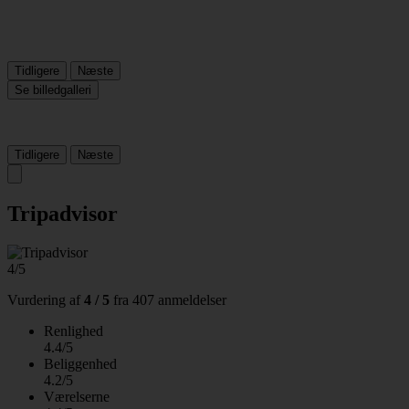
Tidligere
Næste
Se billedgalleri
Tidligere
Næste
Tripadvisor
4/5
Vurdering af
4 / 5
fra
407 anmeldelser
Renlighed
4.4/5
Beliggenhed
4.2/5
Værelserne