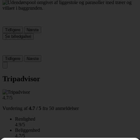
Tidligere
Næste
Se billedgalleri
Tidligere
Næste
Tripadvisor
4.7/5
Vurdering af
4.7 / 5
fra
50 anmeldelser
Renlighed
4.9/5
Beliggenhed
4.7/5