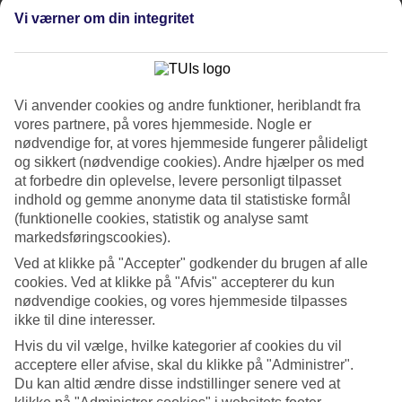
Værelserne
Vi værner om din integritet
4.8/5
Service
4.8/5
Søvnkvalitet
4.7/5
Standard
Vi anvender cookies og andre funktioner, heriblandt fra
4.5/5
vores partnere, på vores hjemmeside. Nogle er
nødvendige for, at vores hjemmeside fungerer pålideligt
Om hotellet
og sikkert (nødvendige cookies). Andre hjælper os med
at forbedre din oplevelse, levere personligt tilpasset
4*
indhold og gemme anonyme data til statistiske formål
Officiel kategori
(funktionelle cookies, statistik og analyse samt
WiFi
markedsføringscookies).
Med have og pool i Maspalomas
Ved at klikke på "Accepter" godkender du brugen af alle
cookies. Ved at klikke på "Afvis" accepterer du kun
På Maspalomas Villas by Dunas bor du i gåafstand fra sandklitterne,
nødvendige cookies, og vores hjemmeside tilpasses
golfbanen, shopping og forlystelsesparken Holiday World i
ikke til dine interesser.
Maspalomas. Hotellet har en stor have og flere pools. Halvpension
indgår, og du kan bestille All Inclusive.
Hvis du vil vælge, hvilke kategorier af cookies du vil
acceptere eller afvise, skal du klikke på "Administrer".
Maspalomas Villas by Dunas deler hotelområde med
Suites & Villas
Du kan altid ændre disse indstillinger senere ved at
by Dunas
. På denne side bestiller du villadelen, som har en