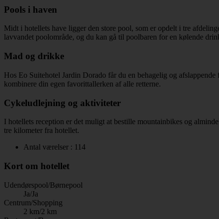
Pools i haven
Midt i hotellets have ligger den store pool, som er opdelt i tre afdelin
lavvandet poolområde, og du kan gå til poolbaren for en kølende drink
Mad og drikke
Hos Eo Suitehotel Jardin Dorado får du en behagelig og afslappende fe
kombinere din egen favorittallerken af alle retterne.
Cykeludlejning og aktiviteter
I hotellets reception er det muligt at bestille mountainbikes og almin
tre kilometer fra hotellet.
Antal værelser : 114
Kort om hotellet
Udendørspool/Børnepool
Ja/Ja
Centrum/Shopping
2 km/2 km