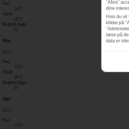
"Afvis" acc
Nat:
dine intere
14
°C
Vand:
Hvis du vil
18
°C
klikke på "
Regnfri dage:
"Administre
22
læse på de
Mar
data er sik
22
°
C
Nat:
15
°C
Vand:
18
°C
Regnfri dage:
25
Apr
22
°
C
Nat:
15
°C