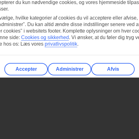
epterer du kun nødvendige cookies, og vores hjemmeside tilpass
sser.
 vælge, hvilke kategorier af cookies du vil acceptere eller afvise,
Administrer". Du kan altid ændre disse indstillinger senere ved a
r cookies" i websitets footer. Komplette oplysninger om hver co
nne side:
Cookies og sikkerhed
.
Vi ønsker, at du føler dig tryg v
re hos os: Læs vores
privatlivspolitik
.
Accepter
Administrer
Afvis