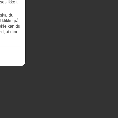
es ikke til
 skal du
t klikke på
okie kan du
ed, at dine