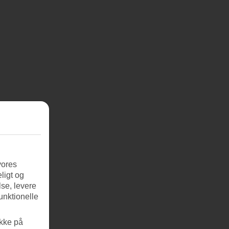
vores
ligt og
se, levere
unktionelle
ikke på