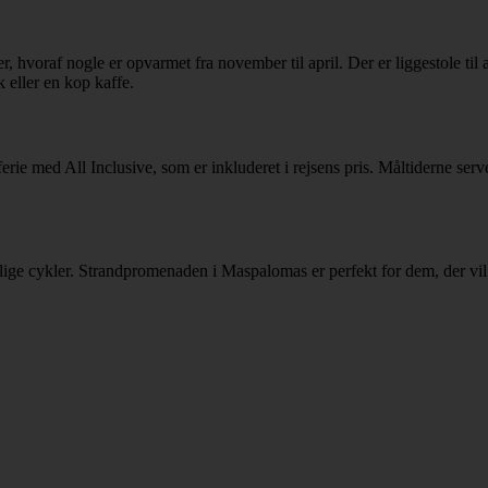
ger, hvoraf nogle er opvarmet fra november til april. Der er liggestole til
 eller en kop kaffe.
rie med All Inclusive, som er inkluderet i rejsens pris. Måltiderne ser
delige cykler. Strandpromenaden i Maspalomas er perfekt for dem, der vil