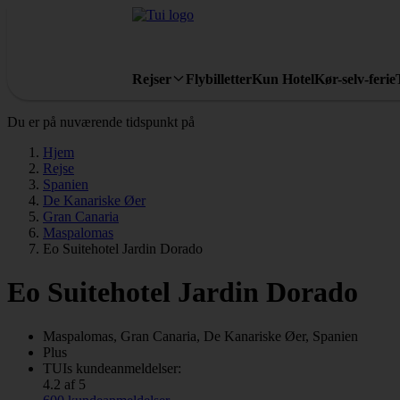
Rejser
Flybilletter
Kun Hotel
Kør-selv-ferie
Du er på nuværende tidspunkt på
Hjem
Rejse
Spanien
De Kanariske Øer
Gran Canaria
Maspalomas
Eo Suitehotel Jardin Dorado
Eo Suitehotel Jardin Dorado
Maspalomas, Gran Canaria, De Kanariske Øer, Spanien
Plus
TUIs kundeanmeldelser:
4.2 af 5