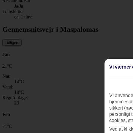
Restaurant/Bar
Ja/Ja
Transfertid
ca. 1 time
Gennemsnitsvejr i Maspalomas
Tidligere
Jan
21
°
C
Vi værner 
Nat:
14
°C
Vand:
18
°C
Vi anvender
Regnfri dage:
hjemmeside
23
sikkert (nø
personligt 
Feb
cookies, st
21
°
C
Ved at klik