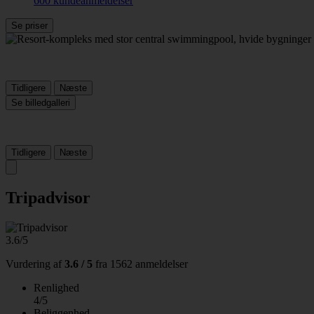
600 kundeanmeldelser
Se priser
Tidligere
Næste
Se billedgalleri
Tidligere
Næste
Tripadvisor
3.6/5
Vurdering af
3.6 / 5
fra
1562 anmeldelser
Renlighed
4/5
Beliggenhed