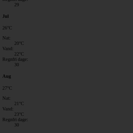
29
Jul
26
°
C
Nat:
20
°C
Vand:
22
°C
Regnfri dage:
30
Aug
27
°
C
Nat:
21
°C
Vand:
23
°C
Regnfri dage:
30