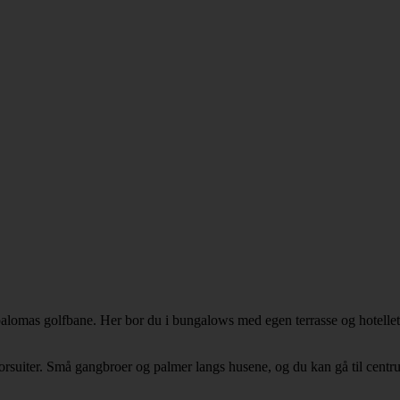
palomas golfbane. Her bor du i bungalows med egen terrasse og hotellet h
orsuiter. Små gangbroer og palmer langs husene, og du kan gå til centr