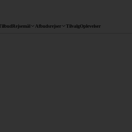
Tilbud
Rejsemål
Afbudsrejser
Tilvalg
Oplevelser