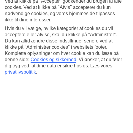
Ved at klikke på "Accepter" godkender du brugen af alle
Det centrale sted på Cay Beach Princess er det store poolområde,
der har to større pools, børnepool og en jacuzzi. Her er god plads til
cookies. Ved at klikke på "Afvis" accepterer du kun
alle – både i poolen og ved siden af.
nødvendige cookies, og vores hjemmeside tilpasses
ikke til dine interesser.
Lejligheder med terrasse
Hvis du vil vælge, hvilke kategorier af cookies du vil
acceptere eller afvise, skal du klikke på "Administrer".
På Cay Beach Princess bor du i lejligheder med terrasse, og du får
derfor et ekstra sted at hænge ud. Ønsker du, at morgenmad skal
Du kan altid ændre disse indstillinger senere ved at
indgå på rejsen, kan du tilvælge det, når du bestiller din rejse.
klikke på "Administrer cookies" i websitets footer.
Komplette oplysninger om hver cookie kan du læse på
Rolig beliggenhed og gratis busservice
denne side:
Cookies og sikkerhed
.
Vi ønsker, at du føler
dig tryg ved, at dine data er sikre hos os: Læs vores
Gå en tur og oplev omgivelserne på vej til stranden eller hop
privatlivspolitik
.
ombord på den gratis bus, der dagligt kører dertil. Tilbringer du
dagen på hotellet sammen med små gæster, findes der en børneklub
drevet af hotellet, en legeplads og en multibane til boldspil. Ved
siden af poolen er der en poolbar, hvor du kan bestille et let måltid
og forfriskende drinks.
Antal lejligheder : 137
Kort om hotellet
Til strand/badning