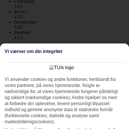
Værelserne
3.9/5
Service
4.2/5
Søvnkvalitet
3.8/5
Standard
4.1/5
Om hotellet
Vi værner om din integritet
3*
Officiel kategori
WiFi
Klima
Vi anvender cookies og andre funktioner, heriblandt fra
vores partnere, på vores hjemmeside. Nogle er
Stort poolområde og busservice til stranden
nødvendige for, at vores hjemmeside fungerer pålideligt
og sikkert (nødvendige cookies). Andre hjælper os med
Cay Beach Princess ligger i et roligt område af Maspalomas.
at forbedre din oplevelse, levere personligt tilpasset
Hotellet har et stort poolområde, der passer til både store og små.
indhold og gemme anonyme data til statistiske formål
Foretrækker du stranden, kan du benytte hotellets busservice dertil.
Her findes der lejligheder, som alle har terrasse, og nogle har plads
(funktionelle cookies, statistik og analyse samt
til op til seks personer. Måltidspakker kan bestilles.
markedsføringscookies).