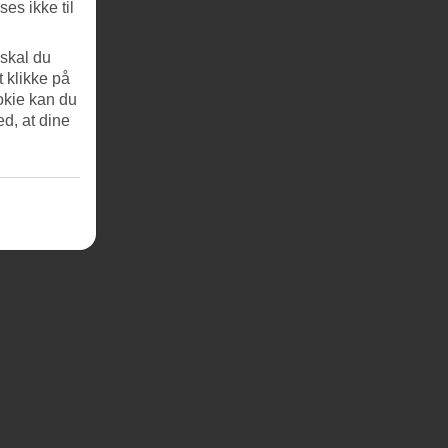
es ikke til
 skal du
t klikke på
okie kan du
ed, at dine