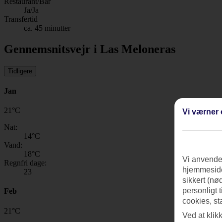
Restaurant/Bar
Ja/Ja
Transfertid
ca. 45 minutter
Gennemsnitsvejr i Las Meloneras
Tidligere
Jan
21
°
C
Vi værner 
Nat:
14
°C
Vand:
18
°C
Vi anvender
Regnfri dage:
hjemmeside
23
sikkert (nø
personligt 
Feb
cookies, st
21
°
C
Ved at klik