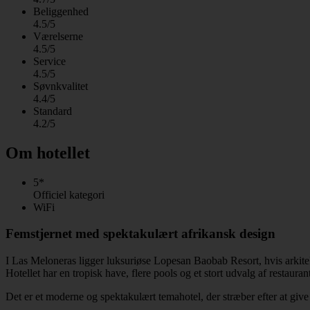
Beliggenhed
4.5/5
Værelserne
4.5/5
Service
4.5/5
Søvnkvalitet
4.4/5
Standard
4.2/5
Om hotellet
5*
Officiel kategori
WiFi
Femstjernet med spektakulært afrikansk design
I Las Meloneras ligger luksuriøse Lopesan Baobab Resort, hvis arkitekt
Hotellet har en tropisk have, flere pools og et stort udvalg af restaurant
Det er et moderne og spektakulært temahotel, der stræber efter at give