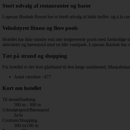
Stort udvalg af restauranter og barer
Lopesan Baobab Resort har et bredt udvalg af både buffet- og á la cart
Veludstyret fitness og flere pools
Hotellet har ikke mindre end otte tempererede pools med forskellige u
aktiviteter og børnepool med en lille vandpark. Lopesan Baobab har og
Tæt på strand og shopping
Fra hotellet er der kort gåafstand til den lange sandstrand, Maspalo
Antal værelser : 677
Kort om hotellet
Til strand/badning
500 m - 300 m
Udendørspool/Børnepool
Ja/Ja
Centrum/Shopping
300 m/100 m