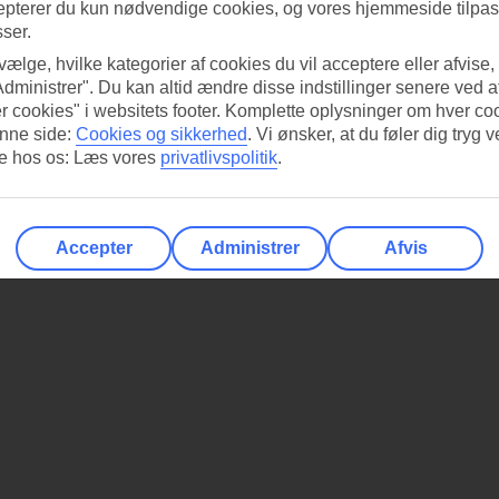
epterer du kun nødvendige cookies, og vores hjemmeside tilpass
sser.
 vælge, hvilke kategorier af cookies du vil acceptere eller afvise,
Administrer". Du kan altid ændre disse indstillinger senere ved a
r cookies" i websitets footer. Komplette oplysninger om hver co
nne side:
Cookies og sikkerhed
.
Vi ønsker, at du føler dig tryg v
re hos os: Læs vores
privatlivspolitik
.
Accepter
Administrer
Afvis