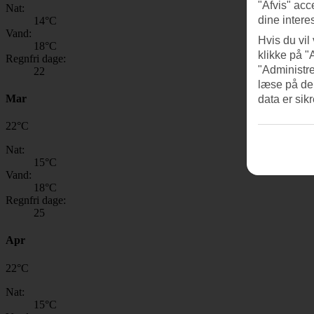
"Afvis" acc
Nat:
dine intere
14
°C
Vand:
Hvis du vil
18
°C
klikke på "
Regnfri dage:
"Administre
22
læse på de
Mar
data er sik
22
°
C
Nat:
15
°C
Vand:
18
°C
Regnfri dage:
25
Apr
22
°
C
Nat:
15
°C