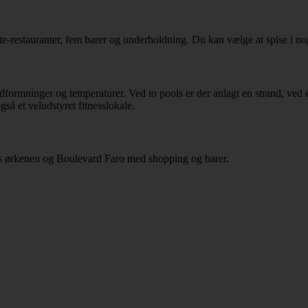
e-restauranter, fem barer og underholdning. Du kan vælge at spise i nog
dformninger og temperaturer. Ved to pools er der anlagt en strand, ved 
så et veludstyret fitnesslokale.
mas ørkenen og Boulevard Faro med shopping og barer.