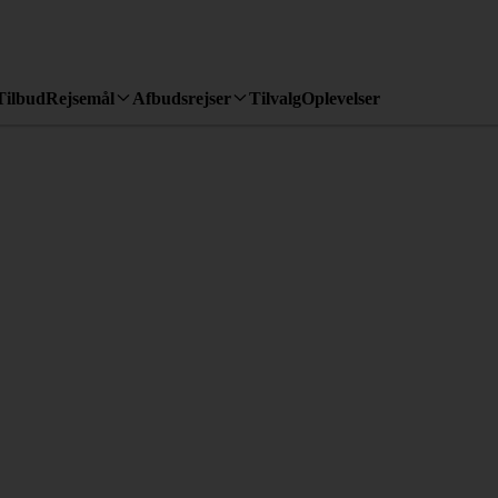
Tilbud
Rejsemål
Afbudsrejser
Tilvalg
Oplevelser