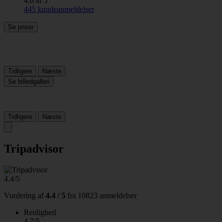
4.6 af 5
445 kundeanmeldelser
Se priser
Tidligere
Næste
Se billedgalleri
Tidligere
Næste
Tripadvisor
4.4/5
Vurdering af
4.4 / 5
fra
10823 anmeldelser
Renlighed
4.7/5