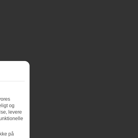
vores
ligt og
se, levere
unktionelle
ikke på