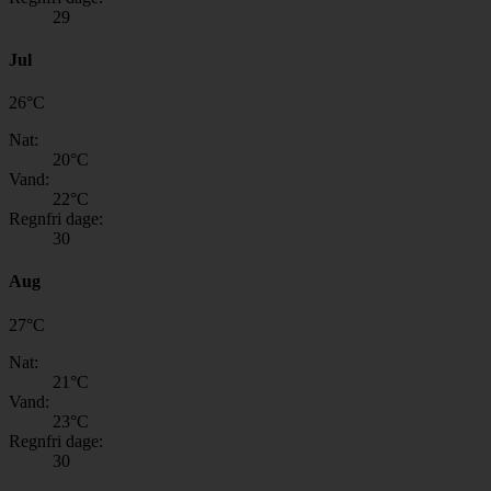
29
Jul
26
°
C
Nat:
20
°C
Vand:
22
°C
Regnfri dage:
30
Aug
27
°
C
Nat:
21
°C
Vand:
23
°C
Regnfri dage:
30