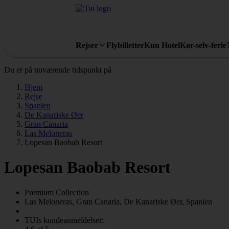
Rejser
Flybilletter
Kun Hotel
Kør-selv-ferie
Du er på nuværende tidspunkt på
Hjem
Rejse
Spanien
De Kanariske Øer
Gran Canaria
Las Meloneras
Lopesan Baobab Resort
Lopesan Baobab Resort
Premium Collection
Las Meloneras, Gran Canaria, De Kanariske Øer, Spanien
TUIs kundeanmeldelser: