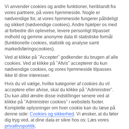
Vi anvender cookies og andre funktioner, heriblandt fra
Søg
vores partnere, på vores hjemmeside. Nogle er
nødvendige for, at vores hjemmeside fungerer pålideligt
og sikkert (nødvendige cookies). Andre hjælper os med
at forbedre din oplevelse, levere personligt tilpasset
Du er på nuværende tidspunkt på
indhold og gemme anonyme data til statistiske formål
(funktionelle cookies, statistik og analyse samt
Hjem
markedsføringscookies).
Rejse
Spanien
Ved at klikke på "Accepter" godkender du brugen af alle
Costa del Sol
cookies. Ved at klikke på "Afvis" accepterer du kun
Nerja
nødvendige cookies, og vores hjemmeside tilpasses
Hoteller
ikke til dine interesser.
Hoteller i Nerja
Hvis du vil vælge, hvilke kategorier af cookies du vil
acceptere eller afvise, skal du klikke på "Administrer".
Du kan altid ændre disse indstillinger senere ved at
Her finder du vores store udvalg af hoteller i
Nerja
. Vi har valgt de
klikke på "Administrer cookies" i websitets footer.
bedste hoteller, som Nerja har at tilbyde, for at sikre dig den bedst
Komplette oplysninger om hver cookie kan du læse på
mulige ferie. Om du er på udkig efter luksushotel, egen pool eller
denne side:
Cookies og sikkerhed
.
Vi ønsker, at du føler
All Inclusive
har vi et hotel, der passer til dig. Brug et øjeblik, lad
dig inspirere og find dit drømmehotel her!
dig tryg ved, at dine data er sikre hos os: Læs vores
privatlivspolitik
.