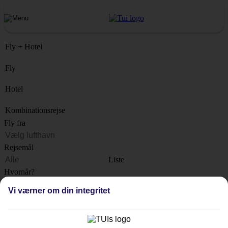
Fly + Hotel
Fly
Hotel
Kombinationsrejse
Fly fra
Rejsemål
Liste
Hvornår?
Vi værner om din integritet
Hvor længe?
1 uge
Antal rejsende