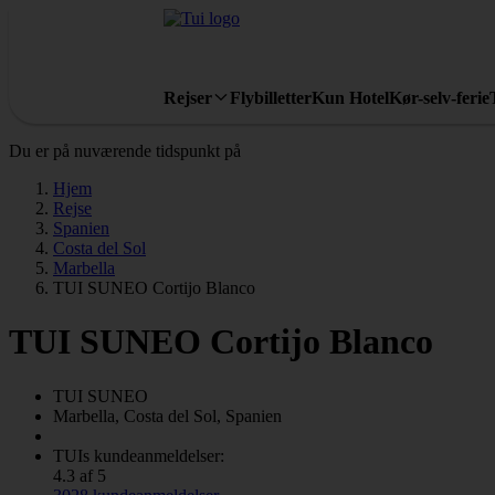
Rejser
Flybilletter
Kun Hotel
Kør-selv-ferie
Du er på nuværende tidspunkt på
Hjem
Rejse
Spanien
Costa del Sol
Marbella
TUI SUNEO Cortijo Blanco
TUI SUNEO Cortijo Blanco
TUI SUNEO
Marbella, Costa del Sol, Spanien
TUIs kundeanmeldelser:
4.3 af 5