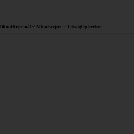
Tilbud
Rejsemål
Afbudsrejser
Tilvalg
Oplevelser