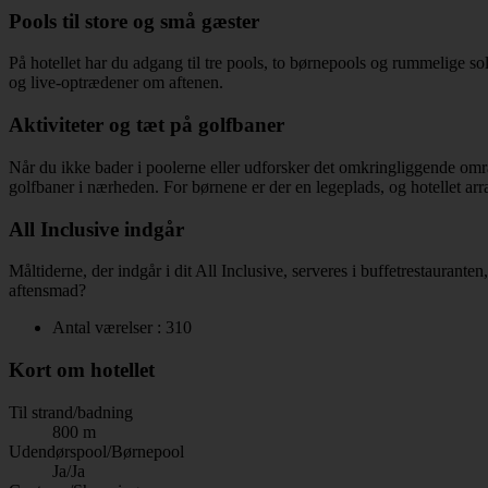
Pools til store og små gæster
På hotellet har du adgang til tre pools, to børnepools og rummelige so
og live-optrædener om aftenen.
Aktiviteter og tæt på golfbaner
Når du ikke bader i poolerne eller udforsker det omkringliggende område
golfbaner i nærheden. For børnene er der en legeplads, og hotellet arr
All Inclusive indgår
Måltiderne, der indgår i dit All Inclusive, serveres i buffetrestaurant
aftensmad?
Antal værelser : 310
Kort om hotellet
Til strand/badning
800 m
Udendørspool/Børnepool
Ja/Ja