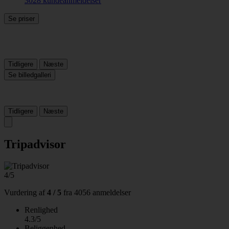
3028 kundeanmeldelser
Se priser
Tidligere
Næste
Se billedgalleri
Tidligere
Næste
Tripadvisor
4/5
Vurdering af
4 / 5
fra
4056 anmeldelser
Renlighed
4.3/5
Beliggenhed