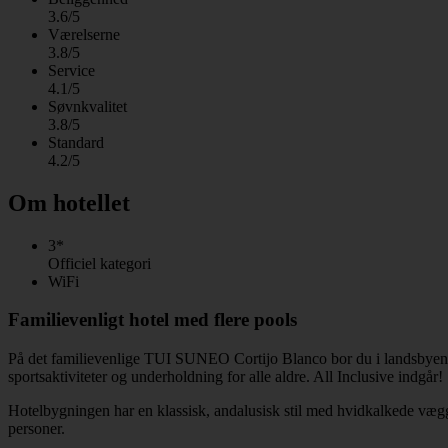
3.6/5
Værelserne
3.8/5
Service
4.1/5
Søvnkvalitet
3.8/5
Standard
4.2/5
Om hotellet
3*
Officiel kategori
WiFi
Familievenligt hotel med flere pools
På det familievenlige TUI SUNEO Cortijo Blanco bor du i landsbyen Sa
sportsaktiviteter og underholdning for alle aldre. All Inclusive indgår!
Hotelbygningen har en klassisk, andalusisk stil med hvidkalkede vægge
personer.