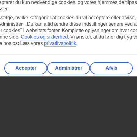
epterer du kun nødvendige cookies, og vores hjemmeside tilpass
sser.
 vælge, hvilke kategorier af cookies du vil acceptere eller afvise,
Administrer". Du kan altid ændre disse indstillinger senere ved a
r cookies" i websitets footer. Komplette oplysninger om hver co
nne side:
Cookies og sikkerhed
.
Vi ønsker, at du føler dig tryg v
re hos os: Læs vores
privatlivspolitik
.
Accepter
Administrer
Afvis