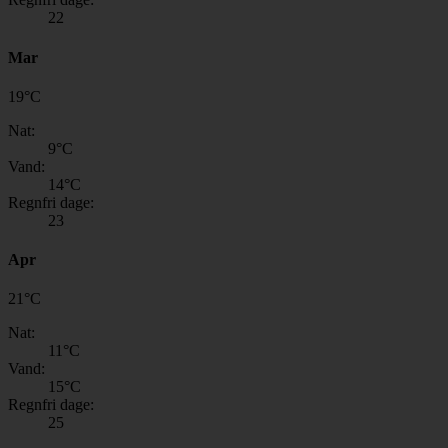
22
Mar
19
°
C
Nat:
9
°C
Vand:
14
°C
Regnfri dage:
23
Apr
21
°
C
Nat:
11
°C
Vand:
15
°C
Regnfri dage:
25