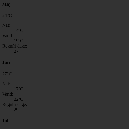
Maj
24
°
C
Nat:
14
°C
Vand:
19
°C
Regnfri dage:
27
Jun
27
°
C
Nat:
17
°C
Vand:
22
°C
Regnfri dage:
29
Jul