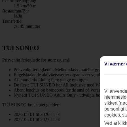
Centrum/Shopping
1.5 km/50 m
Restaurant/Bar
Ja/Ja
Transfertid
ca. 45 minutter
TUI SUNEO
Prisvenlig ferieglæde for store og små
Vi værner 
Prisvenlig ferieglæde - Mellemklasse hoteller gør turen billigere 
Engelsktalende aktivitetsværter organiserer vandaerobic, konk
Aftenunderholdning flere gange om ugen
De fleste TUI SUNEO har All Inclusive med WorldCuisine, se u
Åbent legehus og børnepool for de små på vores familiehotel
Vi anvender
Nyhed! TUI SUNEO Adults Only - udvalgte hoteller for voksne
hjemmeside
sikkert (nø
TUI SUNEO konceptet gælder:
personligt 
2026-05-01 til 2026-11-01
cookies, st
2027-05-01 til 2027-11-01
Ved at klik