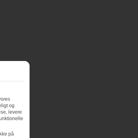
vores
ligt og
se, levere
unktionelle
ikke på