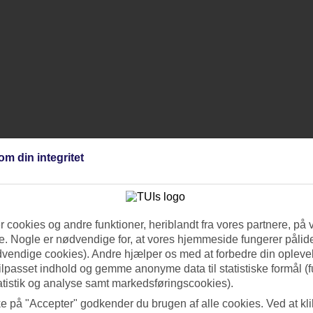
om din integritet
og der er masser af aktiviteterr
urrencer mm
nder respektive hotel
 cookies og andre funktioner, heriblandt fra vores partnere, på 
 fra 16 år
. Nogle er nødvendige for, at vores hjemmeside fungerer pålide
dvendige cookies). Andre hjælper os med at forbedre din oplevel
tilpasset indhold og gemme anonyme data til statistiske formål (f
atistik og analyse samt markedsføringscookies).
ke på "Accepter" godkender du brugen af alle cookies. Ved at kl