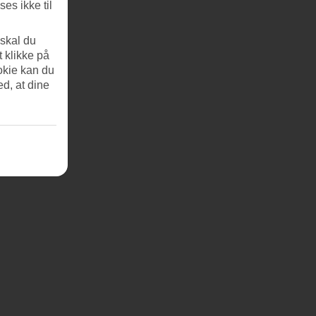
es ikke til
 skal du
t klikke på
okie kan du
ed, at dine