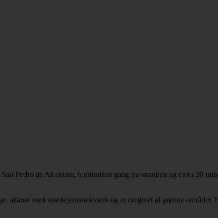
n Pedro de Alcantara, ti minutters gang fra stranden og cirka 20 minu
, altaner med smedejernsrækværk og er omgivet af grønne områder. Her b