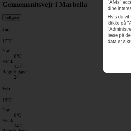
"Afvis" acc
Gennemsnitsvejr i Marbella
dine intere
Hvis du vil
Tidligere
klikke på "
"Administre
Jan
læse på de
17
°
C
data er sik
Nat:
8
°C
Vand:
14
°C
Regnfri dage:
24
Feb
18
°
C
Nat:
8
°C
Vand:
14
°C
Regnfri dage: