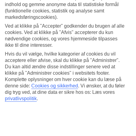
4/5
indhold og gemme anonyme data til statistiske formål
Standard
(funktionelle cookies, statistik og analyse samt
4.3/5
markedsføringscookies).
Om hotellet
Ved at klikke på "Accepter" godkender du brugen af alle
cookies. Ved at klikke på "Afvis" accepterer du kun
3*
nødvendige cookies, og vores hjemmeside tilpasses
Officiel kategori
ikke til dine interesser.
Hvis du vil vælge, hvilke kategorier af cookies du vil
Charmerende hotel tæt på strand og forlystelser
acceptere eller afvise, skal du klikke på "Administrer".
Du kan altid ændre disse indstillinger senere ved at
Ona Las Rampas er et charmerende hotel i Fuengirola, kun 150
meter fra stranden. Bygningen er opført i klassisk andalusisk stil og
klikke på "Administrer cookies" i websitets footer.
er smykket med naturlige blomster og planter. Hotellet ligger ved
Komplette oplysninger om hver cookie kan du læse på
Las Rampas indkøbscenter, der har parkering, cafeer, rejsebureau,
denne side:
Cookies og sikkerhed
.
Vi ønsker, at du føler
butikker og forretninger.
dig tryg ved, at dine data er sikre hos os: Læs vores
privatlivspolitik
.
I nærheden ligger byens størst torv, togstationen, den centrale
busstation og fiskerihavnen.
Alle værelser har:
A/C og centralvarme
Deponeringsboks