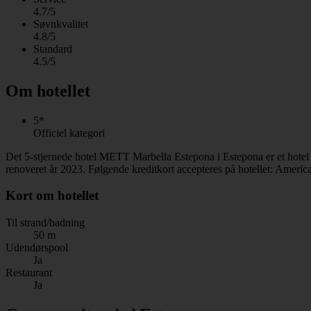
4.7/5
Søvnkvalitet
4.8/5
Standard
4.5/5
Om hotellet
5*
Officiel kategori
Det 5-stjernede hotel METT Marbella Estepona i Estepona er et hotel
renoveret år 2023. Følgende kreditkort accepteres på hotellet: Ameri
Kort om hotellet
Til strand/badning
50 m
Udendørspool
Ja
Restaurant
Ja