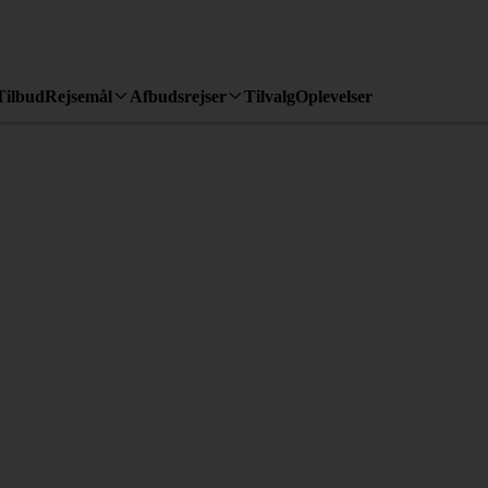
Tilbud
Rejsemål
Afbudsrejser
Tilvalg
Oplevelser