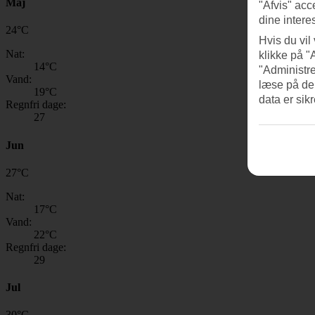
Maj
"Afvis" acc
dine intere
24
°
C
Hvis du vil
Nat:
klikke på "
14
°C
"Administre
Vand:
læse på de
19
°C
data er sik
Regnfri dage:
27
Jun
27
°
C
Nat:
17
°C
Vand:
22
°C
Regnfri dage:
29
Jul
30
°
C