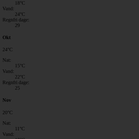
18
°C
Vand:
24
°C
Regnfri dage:
29
Okt
24
°
C
Nat:
15
°C
Vand:
22
°C
Regnfri dage:
25
Nov
20
°
C
Nat:
11
°C
Vand: