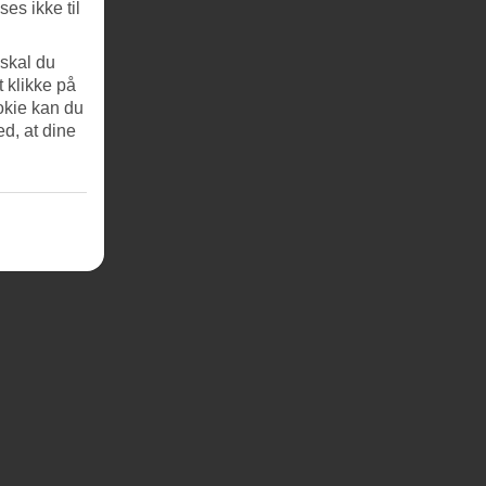
es ikke til
 skal du
t klikke på
okie kan du
ed, at dine