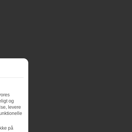
vores
ligt og
se, levere
unktionelle
ikke på