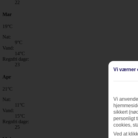
22
Mar
19
°
C
Nat:
9
°C
Vand:
14
°C
Regnfri dage:
23
Vi værner 
Apr
21
°
C
Vi anvender
Nat:
11
°C
hjemmeside
Vand:
sikkert (nø
15
°C
personligt 
Regnfri dage:
cookies, st
25
Ved at klik