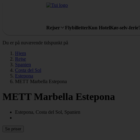
Rejser
Flybilletter
Kun Hotel
Kør-selv-ferie
Du er på nuværende tidspunkt på
Hjem
Rejse
Spanien
Costa del Sol
Estepona
METT Marbella Estepona
METT Marbella Estepona
Estepona, Costa del Sol, Spanien
Se priser