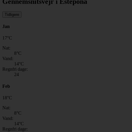
Gennemsnitsvejr i Estepona
Tidligere
Jan
17
°
C
Nat:
8
°C
Vand:
14
°C
Regnfri dage:
24
Feb
18
°
C
Nat:
8
°C
Vand:
14
°C
Regnfri dage: