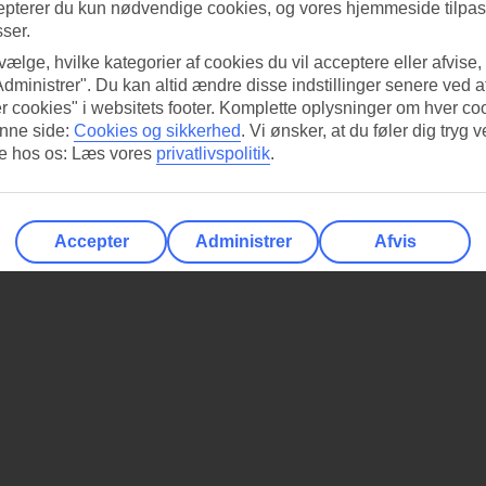
epterer du kun nødvendige cookies, og vores hjemmeside tilpass
sser.
 vælge, hvilke kategorier af cookies du vil acceptere eller afvise,
Administrer". Du kan altid ændre disse indstillinger senere ved a
r cookies" i websitets footer. Komplette oplysninger om hver co
nne side:
Cookies og sikkerhed
.
Vi ønsker, at du føler dig tryg v
re hos os: Læs vores
privatlivspolitik
.
Accepter
Administrer
Afvis