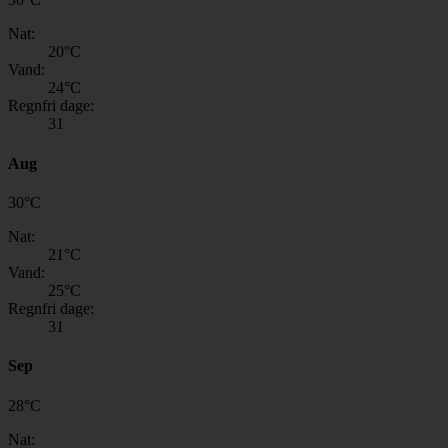
Nat:
20
°C
Vand:
24
°C
Regnfri dage:
31
Aug
30
°
C
Nat:
21
°C
Vand:
25
°C
Regnfri dage:
31
Sep
28
°
C
Nat: