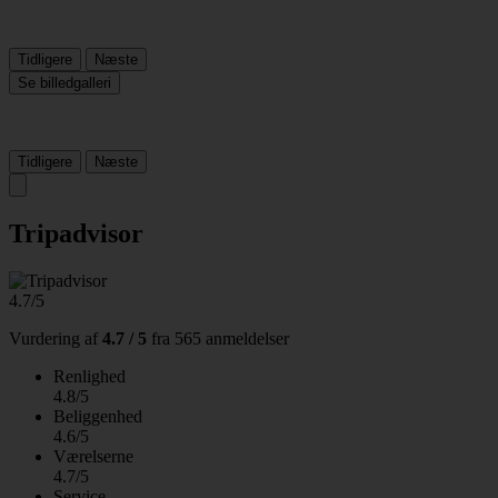
Tidligere
Næste
Se billedgalleri
Tidligere
Næste
Tripadvisor
4.7/5
Vurdering af
4.7 / 5
fra
565 anmeldelser
Renlighed
4.8/5
Beliggenhed
4.6/5
Værelserne
4.7/5
Service