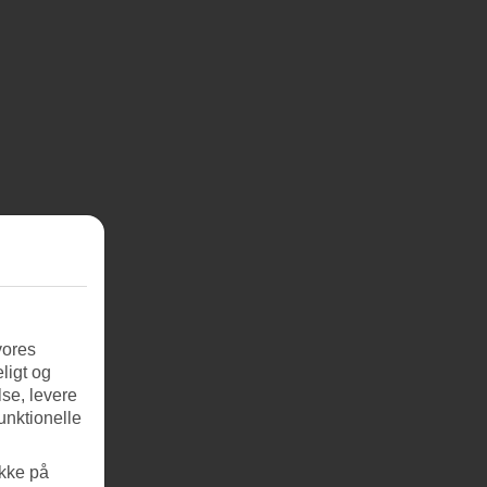
vores
ligt og
se, levere
unktionelle
ikke på