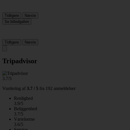
Tidligere
Næste
Se billedgalleri
Tidligere
Næste
Tripadvisor
3.7/5
Vurdering af
3.7 / 5
fra
192 anmeldelser
Renlighed
3.9/5
Beliggenhed
3.7/5
Værelserne
3.6/5
Service