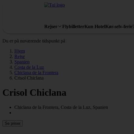
Rejser
Flybilletter
Kun Hotel
Kør-selv-ferie
Du er på nuværende tidspunkt på
Hjem
Rejse
Spanien
Costa de la Luz
Chiclana de la Frontera
Crisol Chiclana
Crisol Chiclana
Chiclana de la Frontera, Costa de la Luz, Spanien
Se priser