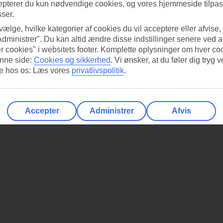
epterer du kun nødvendige cookies, og vores hjemmeside tilpass
sser.
 vælge, hvilke kategorier af cookies du vil acceptere eller afvise,
Administrer". Du kan altid ændre disse indstillinger senere ved a
r cookies" i websitets footer. Komplette oplysninger om hver co
nne side:
Cookies og sikkerhed
.
Vi ønsker, at du føler dig tryg v
re hos os: Læs vores
privatlivspolitik
.
Accepter
Administrer
Afvis