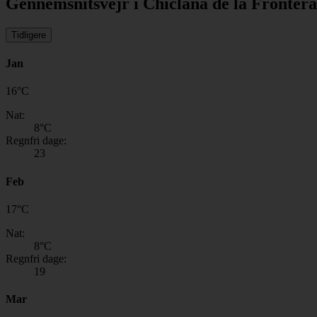
Gennemsnitsvejr i Chiclana de la Frontera
Tidligere
Jan
16
°
C
Nat:
8
°C
Regnfri dage:
23
Feb
17
°
C
Nat:
8
°C
Regnfri dage:
19
Mar