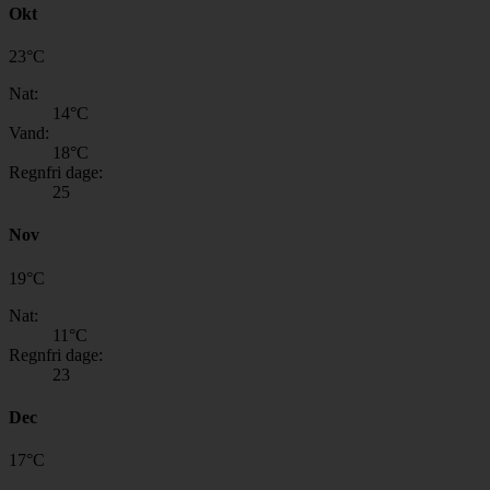
Okt
23
°
C
Nat:
14
°C
Vand:
18
°C
Regnfri dage:
25
Nov
19
°
C
Nat:
11
°C
Regnfri dage:
23
Dec
17
°
C