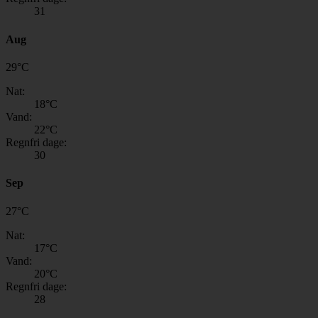
31
Aug
29
°
C
Nat:
18
°C
Vand:
22
°C
Regnfri dage:
30
Sep
27
°
C
Nat:
17
°C
Vand:
20
°C
Regnfri dage:
28