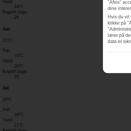
Vand:
"Afvis" acc
18
°C
dine intere
Regnfri dage:
Hvis du vil
28
klikke på "
Jun
"Administre
læse på de
25
°
C
data er sik
Nat:
16
°C
Vand:
20
°C
Regnfri dage:
29
Jul
29
°
C
Nat:
18
°C
Vand:
21
°C
Regnfri dage: