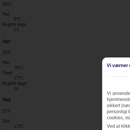
18
°
C
Nat:
9
°C
Regnfri dage:
23
Apr
20
°
C
Nat:
Vi værner 
10
°C
Vand:
17
°C
Regnfri dage:
24
Vi anvender
hjemmeside
Maj
sikkert (nø
22
°
C
personligt 
cookies, st
Nat:
Ved at klik
13
°C