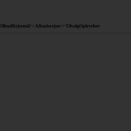
Tilbud
Rejsemål
Afbudsrejser
Tilvalg
Oplevelser