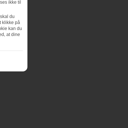
es ikke til
 skal du
t klikke på
okie kan du
ed, at dine