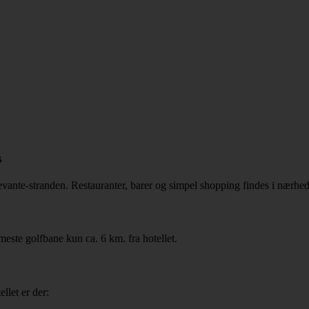
s
evante-stranden. Restauranter, barer og simpel shopping findes i nærhe
rmeste golfbane kun ca. 6 km. fra hotellet.
llet er der: