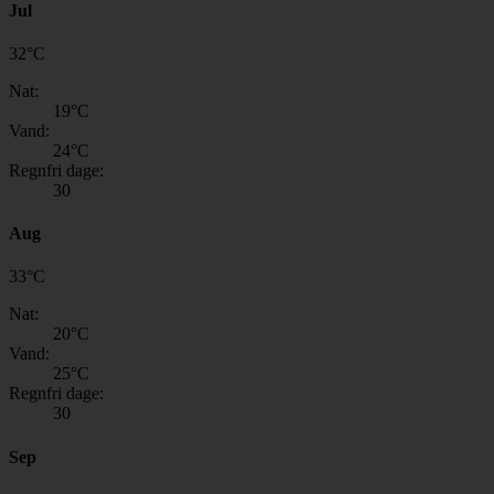
Jul
32
°
C
Nat:
19
°C
Vand:
24
°C
Regnfri dage:
30
Aug
33
°
C
Nat:
20
°C
Vand:
25
°C
Regnfri dage:
30
Sep