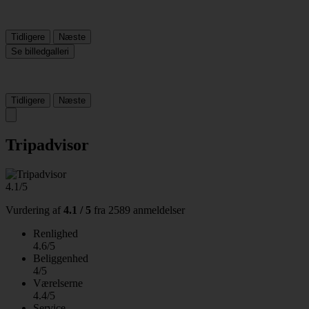
Tidligere
Næste
Se billedgalleri
Tidligere
Næste
Tripadvisor
4.1/5
Vurdering af
4.1 / 5
fra
2589 anmeldelser
Renlighed
4.6/5
Beliggenhed
4/5
Værelserne
4.4/5
Service