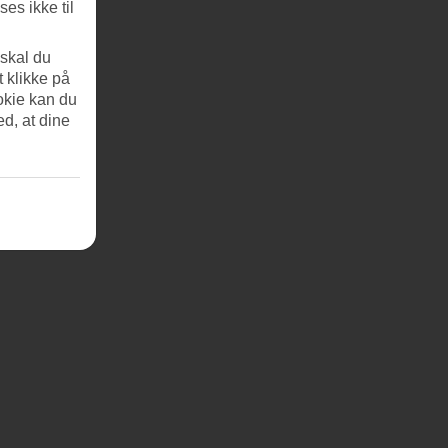
es ikke til
 skal du
t klikke på
okie kan du
ed, at dine