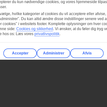
epterer du kun nødvendige cookies, og vores hjemmeside tilpass
sser.
 vælge, hvilke kategorier af cookies du vil acceptere eller afvise,
Administrer". Du kan altid ændre disse indstillinger senere ved a
r cookies" i websitets footer. Komplette oplysninger om hver co
nne side:
Cookies og sikkerhed
.
Vi ønsker, at du føler dig tryg v
re hos os: Læs vores
privatlivspolitik
.
Accepter
Administrer
Afvis