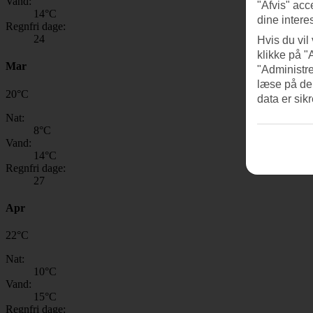
Vand:
"Afvis" acc
14
°C
dine intere
Regnfri dage:
24
Hvis du vil
klikke på "
Mar
"Administre
læse på de
20
°
C
data er sik
Nat:
8
°C
Vand:
14
°C
Regnfri dage:
27
Apr
22
°
C
Nat:
10
°C
Vand:
15
°C
Regnfri dage: