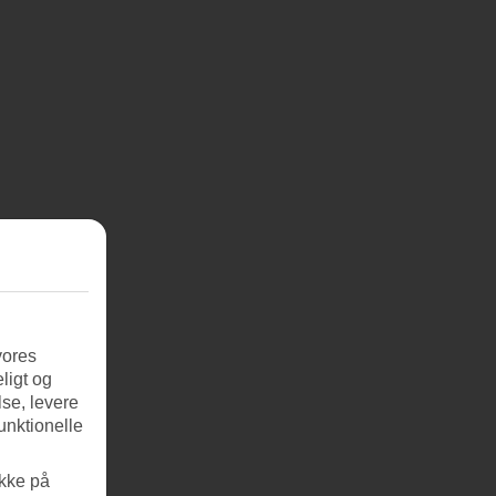
vores
ligt og
se, levere
unktionelle
ikke på