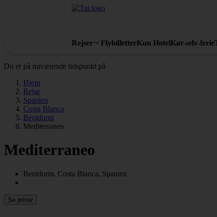
Rejser
Flybilletter
Kun Hotel
Kør-selv-ferie
Du er på nuværende tidspunkt på
Hjem
Rejse
Spanien
Costa Blanca
Benidorm
Mediterraneo
Mediterraneo
Benidorm, Costa Blanca, Spanien
Se priser