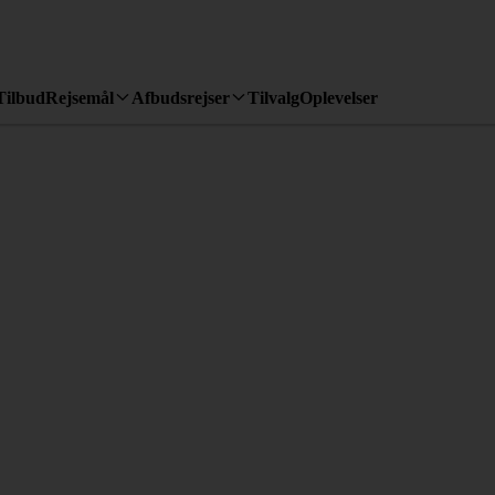
Tilbud
Rejsemål
Afbudsrejser
Tilvalg
Oplevelser