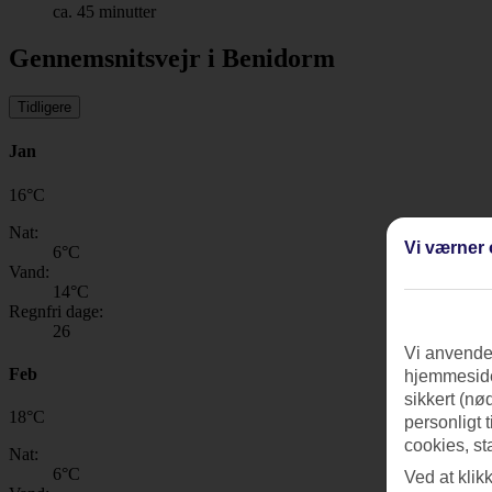
ca. 45 minutter
Gennemsnitsvejr i Benidorm
Tidligere
Jan
16
°
C
Nat:
Vi værner 
6
°C
Vand:
14
°C
Regnfri dage:
26
Vi anvender
Feb
hjemmeside
sikkert (nø
18
°
C
personligt 
cookies, st
Nat:
6
°C
Ved at klik