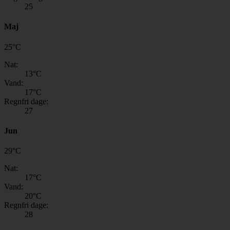
25
Maj
25
°
C
Nat:
13
°C
Vand:
17
°C
Regnfri dage:
27
Jun
29
°
C
Nat:
17
°C
Vand:
20
°C
Regnfri dage:
28