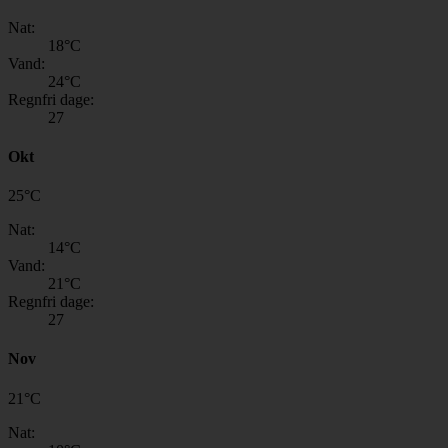
Nat:
18
°C
Vand:
24
°C
Regnfri dage:
27
Okt
25
°
C
Nat:
14
°C
Vand:
21
°C
Regnfri dage:
27
Nov
21
°
C
Nat: