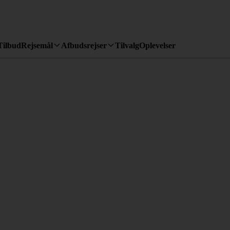
Tilbud
Rejsemål
Afbudsrejser
Tilvalg
Oplevelser