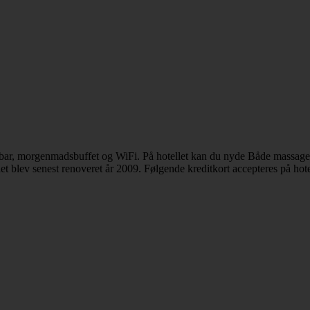
d bar, morgenmadsbuffet og WiFi. På hotellet kan du nyde Både massage
t blev senest renoveret år 2009. Følgende kreditkort accepteres på hote