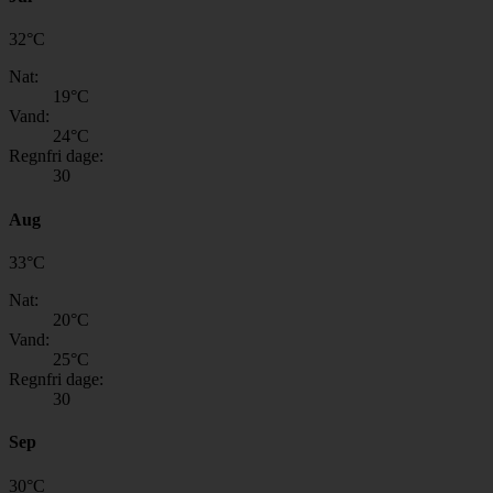
32
°
C
Nat:
19
°C
Vand:
24
°C
Regnfri dage:
30
Aug
33
°
C
Nat:
20
°C
Vand:
25
°C
Regnfri dage:
30
Sep
30
°
C