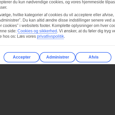
epterer du kun nødvendige cookies, og vores hjemmeside tilpass
sser.
 vælge, hvilke kategorier af cookies du vil acceptere eller afvise,
Administrer". Du kan altid ændre disse indstillinger senere ved a
r cookies" i websitets footer. Komplette oplysninger om hver co
nne side:
Cookies og sikkerhed
.
Vi ønsker, at du føler dig tryg v
re hos os: Læs vores
privatlivspolitik
.
Accepter
Administrer
Afvis