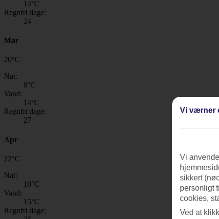
14
°C
Regnfri dage:
24
Mar
20
°
C
Nat:
8
°C
Vand:
14
°C
Vi værner 
Regnfri dage:
27
Apr
Vi anvender
22
°
C
hjemmeside
Nat:
sikkert (nø
10
°C
personligt 
Vand:
cookies, st
15
°C
Regnfri dage:
Ved at klik