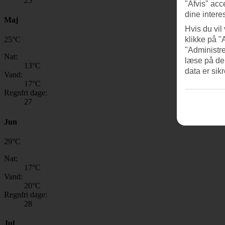
25
"Afvis" acc
dine intere
Maj
Hvis du vil
klikke på "
25
°
C
"Administre
Nat:
læse på de
13
°C
data er sik
Vand:
17
°C
Regnfri dage:
27
Jun
29
°
C
Nat:
17
°C
Vand:
20
°C
Regnfri dage:
28
Jul