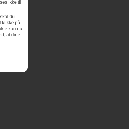
es ikke til
 skal du
t klikke på
okie kan du
ed, at dine