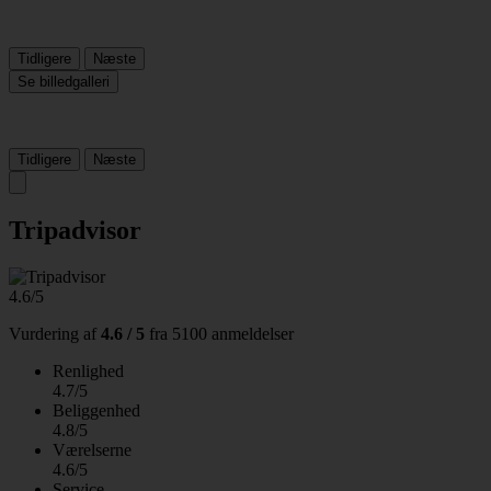
Tidligere
Næste
Se billedgalleri
Tidligere
Næste
Tripadvisor
4.6/5
Vurdering af
4.6 / 5
fra
5100 anmeldelser
Renlighed
4.7/5
Beliggenhed
4.8/5
Værelserne
4.6/5
Service