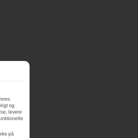
vores
ligt og
se, levere
unktionelle
ikke på