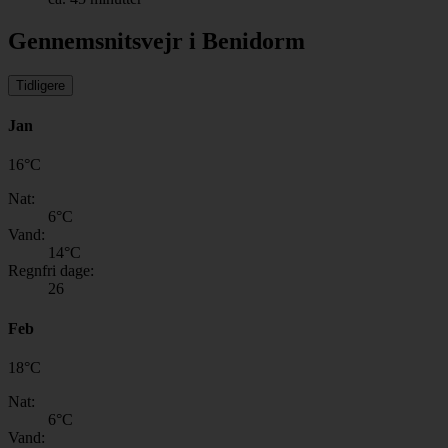
Gennemsnitsvejr i Benidorm
Tidligere
Jan
16
°
C
Nat:
6
°C
Vand:
14
°C
Regnfri dage:
26
Feb
18
°
C
Nat:
6
°C
Vand: