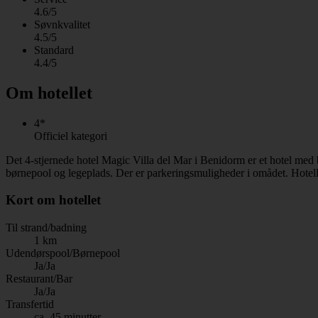
4.6/5
Søvnkvalitet
4.5/5
Standard
4.4/5
Om hotellet
4*
Officiel kategori
Det 4-stjernede hotel Magic Villa del Mar i Benidorm er et hotel me
børnepool og legeplads. Der er parkeringsmuligheder i omådet. Hotelle
Kort om hotellet
Til strand/badning
1 km
Udendørspool/Børnepool
Ja/Ja
Restaurant/Bar
Ja/Ja
Transfertid
ca. 45 minutter