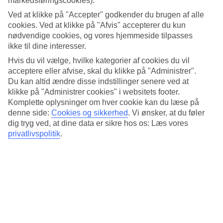
markedsføringscookies).
3.8/5
Standard
Ved at klikke på "Accepter" godkender du brugen af alle
4.3/5
cookies. Ved at klikke på "Afvis" accepterer du kun
nødvendige cookies, og vores hjemmeside tilpasses
Om hotellet
ikke til dine interesser.
Hvis du vil vælge, hvilke kategorier af cookies du vil
4*
acceptere eller afvise, skal du klikke på "Administrer".
Officiel kategori
Du kan altid ændre disse indstillinger senere ved at
Det 4-stjernede hotel Levante Lux i Benidorm er et hotel med bar,
klikke på "Administrer cookies" i websitets footer.
WiFi og pool. hvis børnene er med findes der børnepool og
Komplette oplysninger om hver cookie kan du læse på
legeplads. Der er parkeringsmuligheder i omådet. Hotellet blev
denne side:
Cookies og sikkerhed
.
Vi ønsker, at du føler
senest renoveret år 2002. Følgende kreditkort accepteres på hotellet:
dig tryg ved, at dine data er sikre hos os: Læs vores
American Express, Diners Club, Mastercard og Visa.
privatlivspolitik
.
Kort om hotellet
Til strand/badning
600 m
Udendørspool/Børnepool
Ja/Ja
Bar
Ja
Transfertid