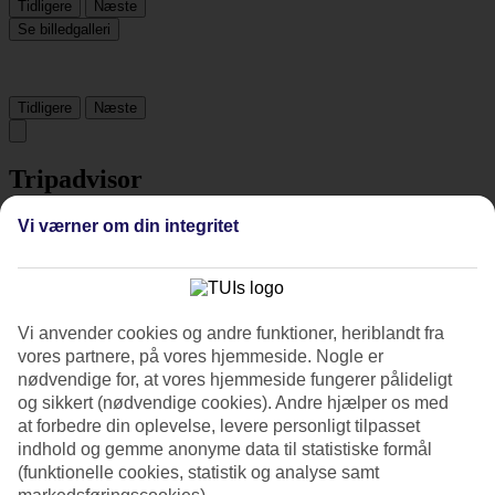
Tidligere
Næste
Se billedgalleri
Tidligere
Næste
Tripadvisor
Vi værner om din integritet
4.4/5
Vurdering af
4.4 / 5
fra
202 anmeldelser
Renlighed
Vi anvender cookies og andre funktioner, heriblandt fra
4.4/5
vores partnere, på vores hjemmeside. Nogle er
Beliggenhed
nødvendige for, at vores hjemmeside fungerer pålideligt
4.4/5
Værelserne
og sikkert (nødvendige cookies). Andre hjælper os med
4.3/5
at forbedre din oplevelse, levere personligt tilpasset
Service
indhold og gemme anonyme data til statistiske formål
4.5/5
(funktionelle cookies, statistik og analyse samt
Søvnkvalitet