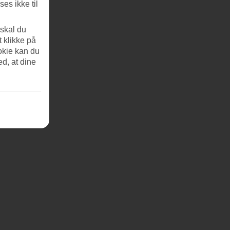
es ikke til
 skal du
t klikke på
okie kan du
ed, at dine