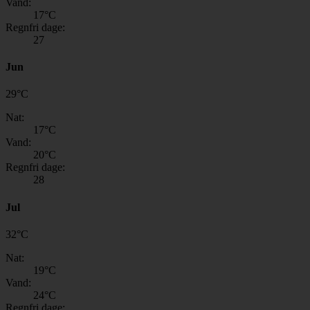
Vand:
17
°C
Regnfri dage:
27
Jun
29
°
C
Nat:
17
°C
Vand:
20
°C
Regnfri dage:
28
Jul
32
°
C
Nat:
19
°C
Vand:
24
°C
Regnfri dage: