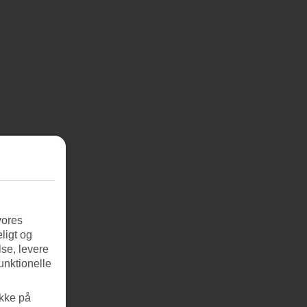
vores
ligt og
se, levere
unktionelle
ikke på