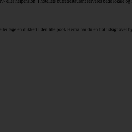
- eller helpension. I hotellets buffetrestaurant serveres både lokale og i
eller tage en dukkert i den lille pool. Herfra har du en flot udsigt over