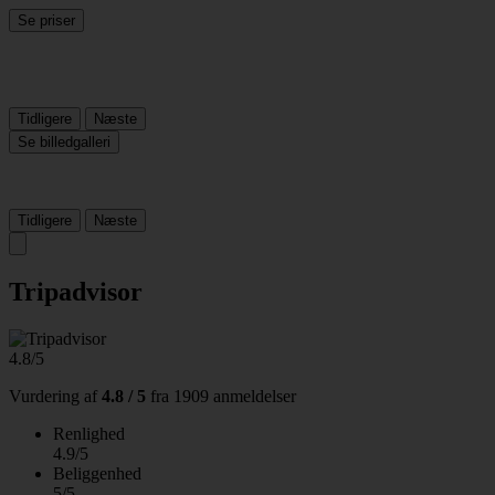
Se priser
Tidligere
Næste
Se billedgalleri
Tidligere
Næste
Tripadvisor
4.8/5
Vurdering af
4.8 / 5
fra
1909 anmeldelser
Renlighed
4.9/5
Beliggenhed
5/5