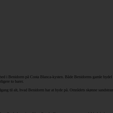
enhed i Benidorm på Costa Blanca-kysten. Både Benidorms gamle bydel o
igere to barer.
dgang til alt, hvad Benidorm har at byde på. Områdets skønne sandstran