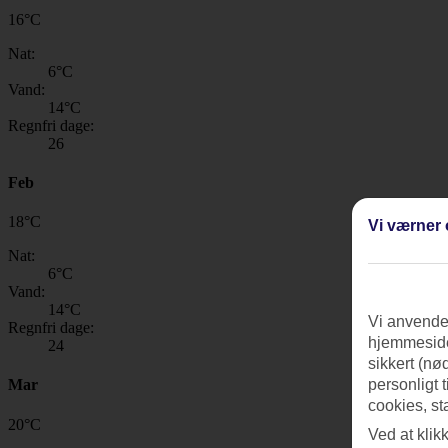
16
°
C
Nat:
6
°C
Vand:
14
°C
Regnfri dage:
26
Feb
18
°
C
Vi værner 
Nat:
6
°C
Vand:
14
°C
Vi anvender
Regnfri dage:
hjemmeside
24
sikkert (nø
Mar
personligt 
cookies, st
20
°
C
Ved at klik