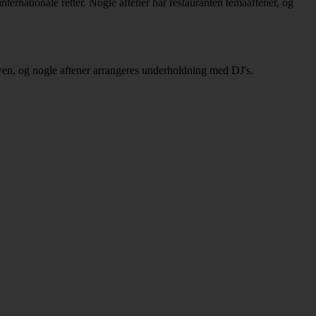
nternationale retter. Nogle aftener har restauranten temaaftener, og
 byen, og nogle aftener arrangeres underholdning med DJ's.