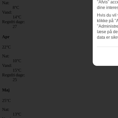
"Afvis" acc
Nat:
8
°C
dine intere
Vand:
Hvis du vil
14
°C
klikke på "
Regnfri dage:
"Administre
27
læse på de
Apr
data er sik
22
°
C
Nat:
10
°C
Vand:
15
°C
Regnfri dage:
25
Maj
25
°
C
Nat:
13
°C