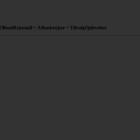
Tilbud
Rejsemål
Afbudsrejser
Tilvalg
Oplevelser