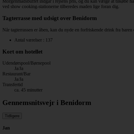
Morgenmadsbuffet indgår i rejsens pris, og du kan vælge at tilkøbe halv
ved show cooking-stationerne tilberedes maden lige foran dig.
Tagterrasse med udsigt over Benidorm
Når tagterrassen er åben, kan du nyde en forfriskende drink fra baren 
Antal værelser : 137
Kort om hotellet
Udendørspool/Børnepool
Ja/Ja
Restaurant/Bar
Ja/Ja
Transfertid
ca. 45 minutter
Gennemsnitsvejr i Benidorm
Tidligere
Jan