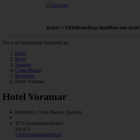
Rejser
Flybilletter
Kun Hotel
Kør-selv-ferie
Du er på nuværende tidspunkt på
Hjem
Rejse
Spanien
Costa Blanca
Benidorm
Hotel Voramar
Hotel Voramar
Benidorm, Costa Blanca, Spanien
TUIs kundeanmeldelser:
4.6 af 5
1509 kundeanmeldelser