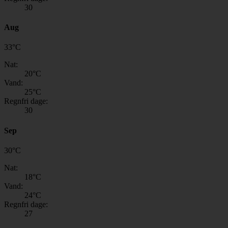
30
Aug
33
°
C
Nat:
20
°C
Vand:
25
°C
Regnfri dage:
30
Sep
30
°
C
Nat:
18
°C
Vand:
24
°C
Regnfri dage:
27