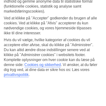
4.2/5
indhold og gemme anonyme data til statistiske formål
Standard
(funktionelle cookies, statistik og analyse samt
4.5/5
markedsføringscookies).
Ved at klikke på "Accepter" godkender du brugen af alle
Om hotellet
cookies. Ved at klikke på "Afvis" accepterer du kun
nødvendige cookies, og vores hjemmeside tilpasses
3*
ikke til dine interesser.
Officiel kategori
Hvis du vil vælge, hvilke kategorier af cookies du vil
Det 3,5-stjernede hotel Hotel Servigroup Venus i Benidorm er et
acceptere eller afvise, skal du klikke på "Administrer".
hotel med bar, morgenmadsbuffet og WiFi. hvis børnene er med
Du kan altid ændre disse indstillinger senere ved at
findes der børnepool og legeplads. Der er parkeringsmuligheder i
omådet. Hotellet blev senest renoveret år 2025. Følgende kreditkort
klikke på "Administrer cookies" i websitets footer.
accepteres på hotellet: American Express, Mastercard og Visa.
Komplette oplysninger om hver cookie kan du læse på
denne side:
Cookies og sikkerhed
.
Vi ønsker, at du føler
Kort om hotellet
dig tryg ved, at dine data er sikre hos os: Læs vores
privatlivspolitik
.
Til strand/badning
300 m
Udendørspool/Børnepool
Ja/Ja
Restaurant/Bar
Ja/Ja
Transfertid