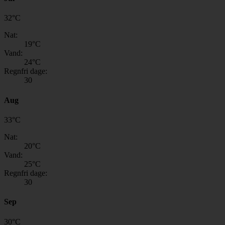
32
°
C
Nat:
19
°C
Vand:
24
°C
Regnfri dage:
30
Aug
33
°
C
Nat:
20
°C
Vand:
25
°C
Regnfri dage:
30
Sep
30
°
C