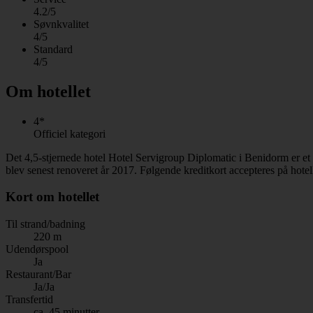
4.2/5
Søvnkvalitet
4/5
Standard
4/5
Om hotellet
4*
Officiel kategori
Det 4,5-stjernede hotel Hotel Servigroup Diplomatic i Benidorm er e
blev senest renoveret år 2017. Følgende kreditkort accepteres på hote
Kort om hotellet
Til strand/badning
220 m
Udendørspool
Ja
Restaurant/Bar
Ja/Ja
Transfertid
ca. 45 minutter