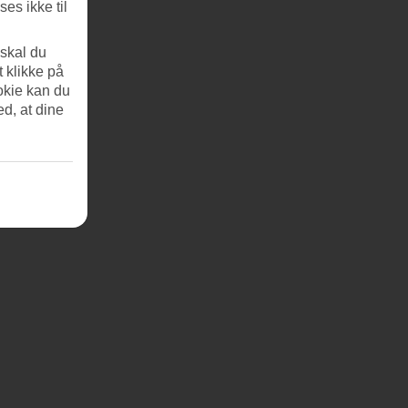
es ikke til
 skal du
t klikke på
okie kan du
ed, at dine