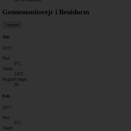
Gennemsnitsvejr i Benidorm
Tidligere
Jan
16
°
C
Nat:
6
°C
Vand:
14
°C
Regnfri dage:
26
Feb
18
°
C
Nat:
6
°C
Vand: