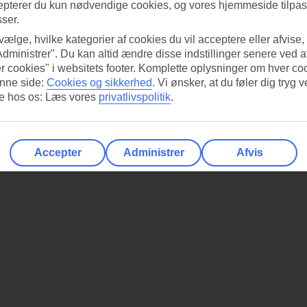
epterer du kun nødvendige cookies, og vores hjemmeside tilpass
sser.
 vælge, hvilke kategorier af cookies du vil acceptere eller afvise,
Administrer". Du kan altid ændre disse indstillinger senere ved a
r cookies" i websitets footer. Komplette oplysninger om hver co
nne side:
Cookies og sikkerhed
.
Vi ønsker, at du føler dig tryg v
re hos os: Læs vores
privatlivspolitik
.
Accepter
Administrer
Afvis