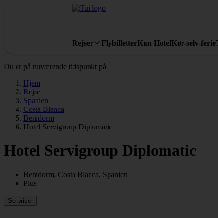
Rejser
Flybilletter
Kun Hotel
Kør-selv-ferie
Du er på nuværende tidspunkt på
Hjem
Rejse
Spanien
Costa Blanca
Benidorm
Hotel Servigroup Diplomatic
Hotel Servigroup Diplomatic
Benidorm, Costa Blanca, Spanien
Plus
Se priser