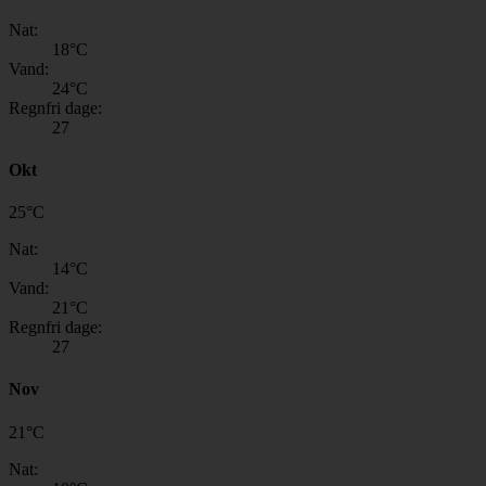
Nat:
18
°C
Vand:
24
°C
Regnfri dage:
27
Okt
25
°
C
Nat:
14
°C
Vand:
21
°C
Regnfri dage:
27
Nov
21
°
C
Nat: