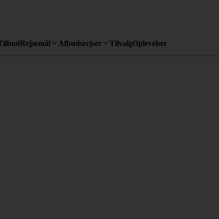
Tilbud
Rejsemål
Afbudsrejser
Tilvalg
Oplevelser