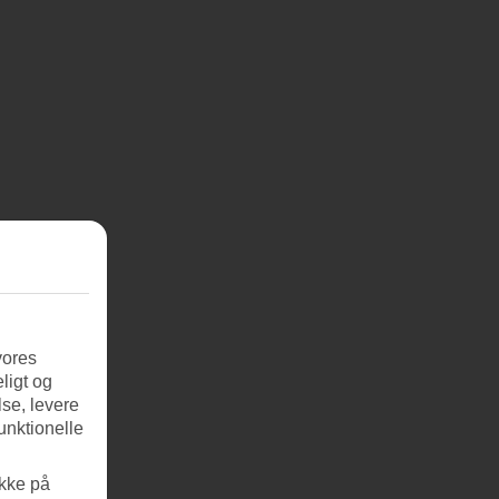
vores
ligt og
se, levere
unktionelle
ikke på