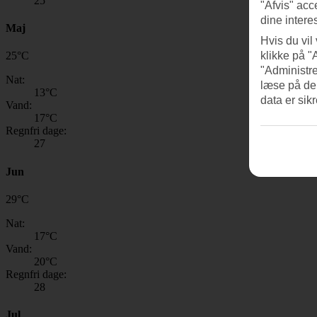
25
"Afvis" acc
dine intere
Maj
Hvis du vil
klikke på "
25
°
C
"Administre
Nat:
læse på de
13
°C
data er sik
Vand:
17
°C
Regnfri dage:
27
Jun
29
°
C
Nat:
17
°C
Vand:
20
°C
Regnfri dage:
28
Jul