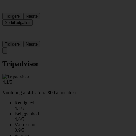
Tidligere
Næste
Se billedgalleri
Tidligere
Næste
Tripadvisor
4.1/5
Vurdering af
4.1 / 5
fra
800 anmeldelser
Renlighed
4.4/5
Beliggenhed
4.6/5
Værelserne
3.9/5
Service