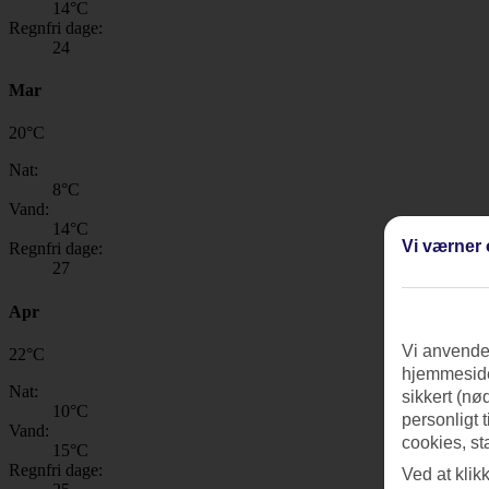
14
°C
Regnfri dage:
24
Mar
20
°
C
Nat:
8
°C
Vand:
14
°C
Vi værner 
Regnfri dage:
27
Apr
Vi anvender
22
°
C
hjemmeside
Nat:
sikkert (nø
10
°C
personligt 
Vand:
cookies, st
15
°C
Regnfri dage:
Ved at klik