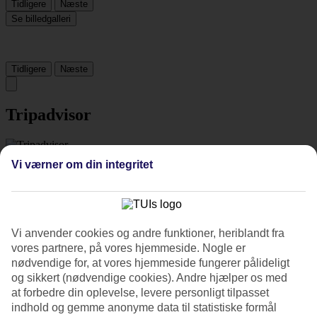
Tidligere
Næste
Se billedgalleri
Tidligere
Næste
Tripadvisor
4.4/5
Vi værner om din integritet
Vurdering af
4.4 / 5
fra
2172 anmeldelser
Renlighed
4.7/5
Beliggenhed
Vi anvender cookies og andre funktioner, heriblandt fra
4.7/5
vores partnere, på vores hjemmeside. Nogle er
Værelserne
nødvendige for, at vores hjemmeside fungerer pålideligt
4.2/5
og sikkert (nødvendige cookies). Andre hjælper os med
Service
at forbedre din oplevelse, levere personligt tilpasset
4.6/5
indhold og gemme anonyme data til statistiske formål
Søvnkvalitet