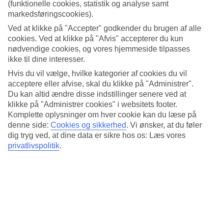
4.3/5
(funktionelle cookies, statistik og analyse samt
Standard
markedsføringscookies).
4.4/5
Ved at klikke på "Accepter" godkender du brugen af alle
Om hotellet
cookies. Ved at klikke på "Afvis" accepterer du kun
nødvendige cookies, og vores hjemmeside tilpasses
ikke til dine interesser.
3*
Officiel kategori
Hvis du vil vælge, hvilke kategorier af cookies du vil
acceptere eller afvise, skal du klikke på "Administrer".
Det 3,5-stjernede hotel Hotel Servigroup Calypso i Benidorm er et
Du kan altid ændre disse indstillinger senere ved at
hotel med bar, morgenmadsbuffet og WiFi. hvis børnene er med
klikke på "Administrer cookies" i websitets footer.
findes der børnepool og legeplads. Der er parkeringsmuligheder i
omådet. Hotellet blev senest renoveret år 2024. Følgende kreditkort
Komplette oplysninger om hver cookie kan du læse på
accepteres på hotellet: American Express, Mastercard og Visa.
denne side:
Cookies og sikkerhed
.
Vi ønsker, at du føler
dig tryg ved, at dine data er sikre hos os: Læs vores
Kort om hotellet
privatlivspolitik
.
Til strand/badning
300 m
Udendørspool/Børnepool
Ja/Ja
Restaurant/Bar
Ja/Ja
Transfertid