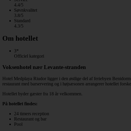
4.4/5
Søvnkvalitet
3.8/5
Standard
4.3/5
Om hotellet
3*
Officiel kategori
Voksenhotel nær Levante-stranden
Hotel Medplaya Riudor ligger i den østlige del af feriebyen Benidorm.
restaurant med barservering og i højsæsonen arrangerer hotellet forskel
Hotellet byder gæster fra 18 år velkommen.
På hotellet findes:
24 timers reception
Restaurant og bar
Pool