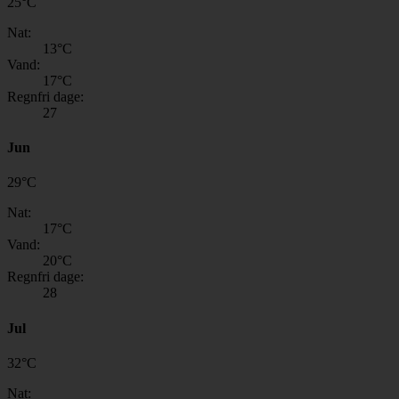
25
°
C
Nat:
13
°C
Vand:
17
°C
Regnfri dage:
27
Jun
29
°
C
Nat:
17
°C
Vand:
20
°C
Regnfri dage:
28
Jul
32
°
C
Nat: