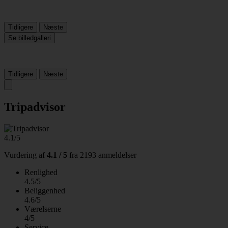
Tidligere
Næste
Se billedgalleri
Tidligere
Næste
Tripadvisor
4.1/5
Vurdering af
4.1 / 5
fra
2193 anmeldelser
Renlighed
4.5/5
Beliggenhed
4.6/5
Værelserne
4/5
Service