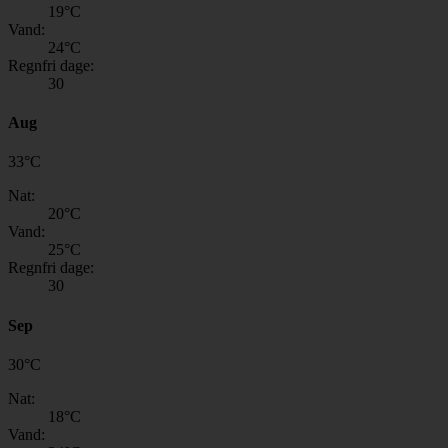
19
°C
Vand:
24
°C
Regnfri dage:
30
Aug
33
°
C
Nat:
20
°C
Vand:
25
°C
Regnfri dage:
30
Sep
30
°
C
Nat:
18
°C
Vand: