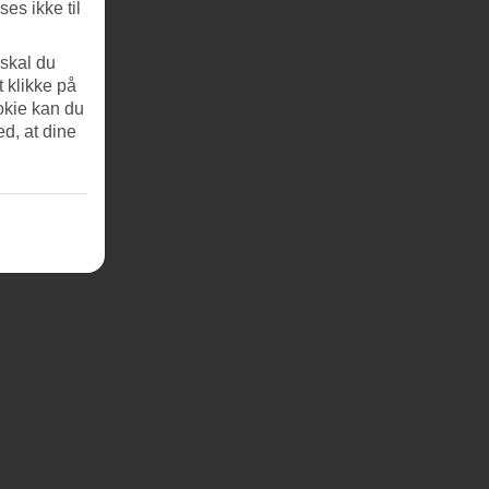
es ikke til
 skal du
t klikke på
okie kan du
ed, at dine