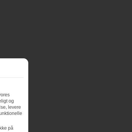
vores
ligt og
se, levere
unktionelle
ikke på