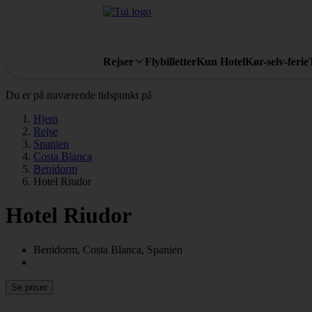
Rejser
Flybilletter
Kun Hotel
Kør-selv-ferie
Du er på nuværende tidspunkt på
Hjem
Rejse
Spanien
Costa Blanca
Benidorm
Hotel Riudor
Hotel Riudor
Benidorm, Costa Blanca, Spanien
Se priser