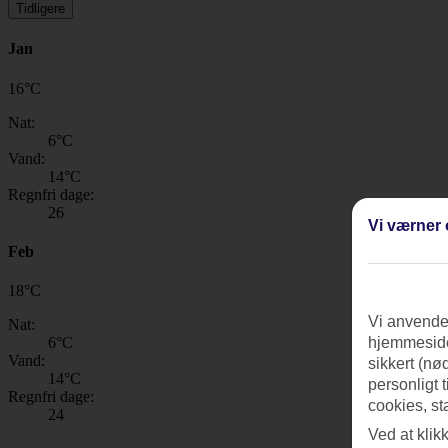
Tidligere
Jan
16
°
C
Nat:
6
°C
Vand:
14
°C
Regnfri dage:
26
Vi værner 
Feb
18
°
C
Vi anvender
Nat:
6
°C
hjemmeside
Vand:
sikkert (nø
14
°C
personligt 
Regnfri dage:
cookies, st
24
Ved at klik