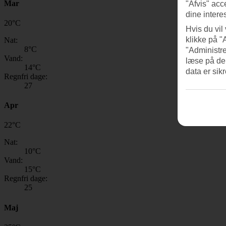
Mar
"Afvis" acc
dine intere
20
°
C
Hvis du vil
klikke på "
Nat:
8
°C
"Administre
Vand:
læse på de
14
°C
data er sik
Regnfri dage:
27
Apr
22
°
C
Nat:
10
°C
Vand:
15
°C
Regnfri dage:
25
Maj