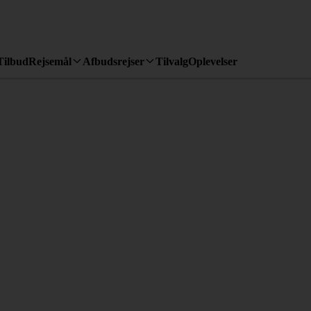
Tilbud
Rejsemål
Afbudsrejser
Tilvalg
Oplevelser