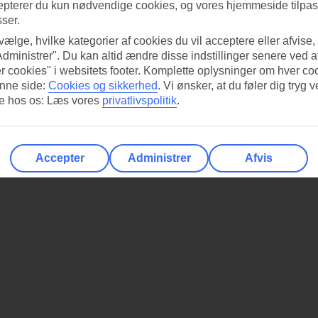
epterer du kun nødvendige cookies, og vores hjemmeside tilpass
sser.
 vælge, hvilke kategorier af cookies du vil acceptere eller afvise,
Administrer". Du kan altid ændre disse indstillinger senere ved a
r cookies" i websitets footer. Komplette oplysninger om hver co
nne side:
Cookies og sikkerhed
.
Vi ønsker, at du føler dig tryg v
re hos os: Læs vores
privatlivspolitik
.
Accepter
Administrer
Afvis