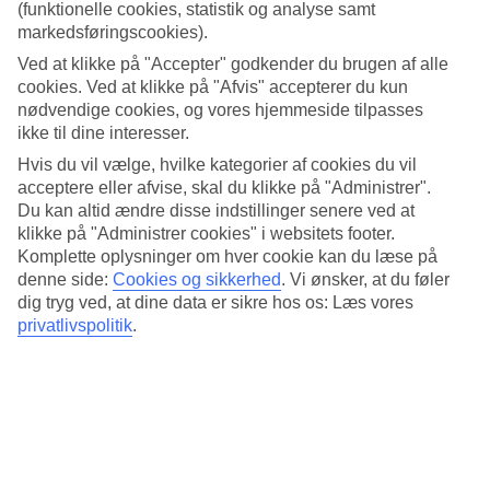
3.8/5
(funktionelle cookies, statistik og analyse samt
Standard
markedsføringscookies).
4.2/5
Ved at klikke på "Accepter" godkender du brugen af alle
Om hotellet
cookies. Ved at klikke på "Afvis" accepterer du kun
nødvendige cookies, og vores hjemmeside tilpasses
ikke til dine interesser.
4*
Officiel kategori
Hvis du vil vælge, hvilke kategorier af cookies du vil
acceptere eller afvise, skal du klikke på "Administrer".
Det 4-stjernede hotel Hotel Rio Park i Benidorm er et hotel med bar,
Du kan altid ændre disse indstillinger senere ved at
morgenmadsbuffet og WiFi. hvis børnene er med findes der
børneklub/miniklub, børnepool og legeplads. Der er
klikke på "Administrer cookies" i websitets footer.
parkeringsmuligheder i omådet. Hotellet blev senest renoveret år
Komplette oplysninger om hver cookie kan du læse på
2005. Følgende kreditkort accepteres på hotellet: EC Maestro,
denne side:
Cookies og sikkerhed
.
Vi ønsker, at du føler
Mastercard og Visa.
dig tryg ved, at dine data er sikre hos os: Læs vores
privatlivspolitik
.
Kort om hotellet
Til strand/badning
800 m
Udendørspool/Børnepool
Ja/Ja
Restaurant/Bar
Ja/Ja