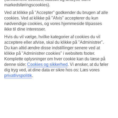
4/5
markedsføringscookies).
Standard
3.7/5
Ved at klikke på "Accepter" godkender du brugen af alle
cookies. Ved at klikke på "Afvis" accepterer du kun
Om hotellet
nødvendige cookies, og vores hjemmeside tilpasses
ikke til dine interesser.
3*
Hvis du vil vælge, hvilke kategorier af cookies du vil
Officiel kategori
acceptere eller afvise, skal du klikke på "Administrer".
Med udsigt over Middelhavet
Du kan altid ændre disse indstillinger senere ved at
klikke på "Administrer cookies" i websitets footer.
Lido ligger lige ved Levante Beach i Benidorm. Tag et forfriskende
Komplette oplysninger om hver cookie kan du læse på
dyp i hotellets pool og slå dig ned på solterrassen med udsigt over
denne side:
Cookies og sikkerhed
.
Vi ønsker, at du føler
Middelhavet. Hotellet har restaurant og bar.
dig tryg ved, at dine data er sikre hos os: Læs vores
privatlivspolitik
.
Fra hotellet er der bare et par skrift ned til sandstranden. Værelserne
er lyst og rummeligt.
På hotellet findes:
Restaurant og bar
Pool
24-timers reception
Alle værelser har: