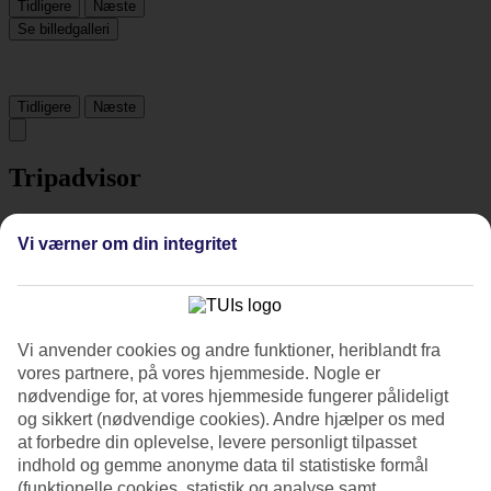
Tidligere
Næste
Se billedgalleri
Tidligere
Næste
Tripadvisor
3.7/5
Vi værner om din integritet
Vurdering af
3.7 / 5
fra
366 anmeldelser
Renlighed
3.9/5
Vi anvender cookies og andre funktioner, heriblandt fra
Beliggenhed
vores partnere, på vores hjemmeside. Nogle er
4/5
nødvendige for, at vores hjemmeside fungerer pålideligt
Værelserne
3.7/5
og sikkert (nødvendige cookies). Andre hjælper os med
Service
at forbedre din oplevelse, levere personligt tilpasset
4/5
indhold og gemme anonyme data til statistiske formål
Søvnkvalitet
(funktionelle cookies, statistik og analyse samt