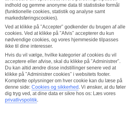
4.8/5
indhold og gemme anonyme data til statistiske formål
Standard
(funktionelle cookies, statistik og analyse samt
4.5/5
markedsføringscookies).
Om hotellet
Ved at klikke på "Accepter" godkender du brugen af alle
cookies. Ved at klikke på "Afvis" accepterer du kun
4*
nødvendige cookies, og vores hjemmeside tilpasses
Officiel kategori
ikke til dine interesser.
Det 4,5-stjernede hotel Hotel Gold Arcos i Benidorm er et hotel med
Hvis du vil vælge, hvilke kategorier af cookies du vil
bar, morgenmadsbuffet og WiFi. På hotellet kan du nyde Både
acceptere eller afvise, skal du klikke på "Administrer".
sauna og boblebad. hvis børnene er med findes der børnepool. Der
Du kan altid ændre disse indstillinger senere ved at
er parkeringsmuligheder i omådet. Følgende kreditkort accepteres på
klikke på "Administrer cookies" i websitets footer.
hotellet: American Express, Diners Club, EC Maestro, Mastercard
Komplette oplysninger om hver cookie kan du læse på
og Visa.
denne side:
Cookies og sikkerhed
.
Vi ønsker, at du føler
Kort om hotellet
dig tryg ved, at dine data er sikre hos os: Læs vores
privatlivspolitik
.
Til strand/badning
990 m
Udendørspool/Børnepool
Ja/Ja
Restaurant/Bar
Ja/Ja