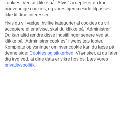
4.1/5
cookies. Ved at klikke på "Afvis" accepterer du kun
Standard
nødvendige cookies, og vores hjemmeside tilpasses
4.2/5
ikke til dine interesser.
Om hotellet
Hvis du vil vælge, hvilke kategorier af cookies du vil
acceptere eller afvise, skal du klikke på "Administrer".
Du kan altid ændre disse indstillinger senere ved at
3*
Officiel kategori
klikke på "Administrer cookies" i websitets footer.
Komplette oplysninger om hver cookie kan du læse på
Det 3-stjernede hotel Caballo De Oro i Benidorm er et hotel med
denne side:
Cookies og sikkerhed
.
Vi ønsker, at du føler
bar, WiFi og pool. hvis børnene er med findes der
dig tryg ved, at dine data er sikre hos os: Læs vores
børneklub/miniklub, børnepool og legeplads. Der er
privatlivspolitik
.
parkeringsmuligheder i omådet.
Kort om hotellet
Udendørspool/Børnepool
Ja/Ja
Restaurant/Bar
Ja/Ja
Transfertid
ca. 45 minutter
Gennemsnitsvejr i Benidorm