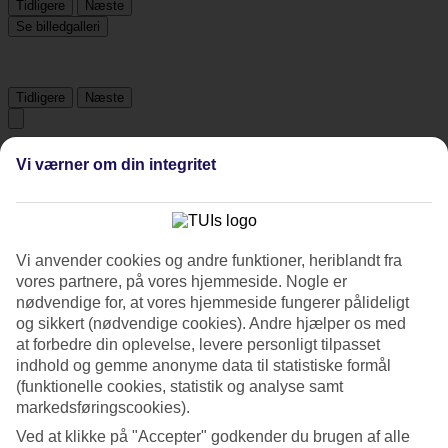
Tidligere
Næste
Se billedgalleri
Tidligere
Næste
Tripadvisor
Vi værner om din integritet
3.7/5
Vurdering af
3.7 / 5
fra
204 anmeldelser
Vi anvender cookies og andre funktioner, heriblandt fra
vores partnere, på vores hjemmeside. Nogle er
Renlighed
nødvendige for, at vores hjemmeside fungerer pålideligt
4.1/5
og sikkert (nødvendige cookies). Andre hjælper os med
Beliggenhed
3.7/5
at forbedre din oplevelse, levere personligt tilpasset
Værelserne
indhold og gemme anonyme data til statistiske formål
3.9/5
(funktionelle cookies, statistik og analyse samt
Service
markedsføringscookies).
3.9/5
Søvnkvalitet
Ved at klikke på "Accepter" godkender du brugen af alle