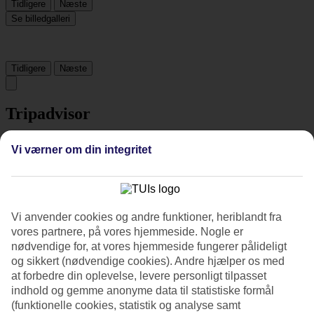
Tidligere
Næste
Se billedgalleri
Tidligere
Næste
Tripadvisor
Vi værner om din integritet
4.2/5
Vurdering af
4.2 / 5
fra
2441 anmeldelser
Renlighed
4.6/5
Vi anvender cookies og andre funktioner, heriblandt fra
Beliggenhed
vores partnere, på vores hjemmeside. Nogle er
3.5/5
nødvendige for, at vores hjemmeside fungerer pålideligt
Værelserne
og sikkert (nødvendige cookies). Andre hjælper os med
4.4/5
at forbedre din oplevelse, levere personligt tilpasset
Service
indhold og gemme anonyme data til statistiske formål
4.3/5
Søvnkvalitet
(funktionelle cookies, statistik og analyse samt