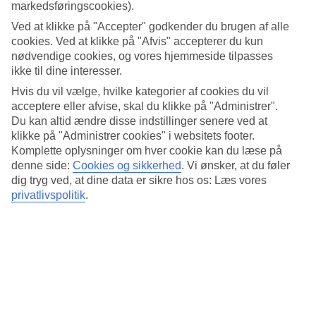
4/5
markedsføringscookies).
Standard
Ved at klikke på "Accepter" godkender du brugen af alle
4.4/5
cookies. Ved at klikke på "Afvis" accepterer du kun
Om hotellet
nødvendige cookies, og vores hjemmeside tilpasses
ikke til dine interesser.
3*
Hvis du vil vælge, hvilke kategorier af cookies du vil
Officiel kategori
acceptere eller afvise, skal du klikke på "Administrer".
Du kan altid ændre disse indstillinger senere ved at
Det 3-stjernede hotel Aparthotel Terralta i Benidorm er et hotel med
klikke på "Administrer cookies" i websitets footer.
bar, WiFi og pool. På hotellet kan du nyde Både sauna og boblebad.
hvis børnene er med findes der børneklub/miniklub, børnepool og
Komplette oplysninger om hver cookie kan du læse på
legeplads. Der er parkeringsmuligheder i omådet. Følgende
denne side:
Cookies og sikkerhed
.
Vi ønsker, at du føler
kreditkort accepteres på hotellet: Mastercard og Visa.
dig tryg ved, at dine data er sikre hos os: Læs vores
privatlivspolitik
.
Kort om hotellet
Til strand/badning
1000 m
Udendørspool/Børnepool
Ja/Ja
Restaurant/Bar
Ja/Ja
Transfertid