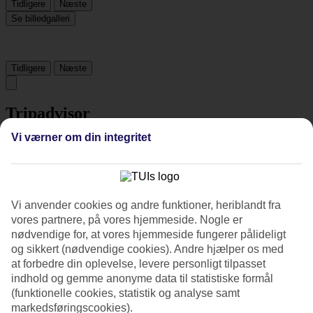
Tidligere
Næste
Se billedgalleri
Tidligere
Næste
Tripadvisor
Vi værner om din integritet
4.6/5
Vurdering af
4.6 / 5
fra
868 anmeldelser
Renlighed
Vi anvender cookies og andre funktioner, heriblandt fra
4.9/5
vores partnere, på vores hjemmeside. Nogle er
Beliggenhed
nødvendige for, at vores hjemmeside fungerer pålideligt
4.7/5
og sikkert (nødvendige cookies). Andre hjælper os med
Værelserne
at forbedre din oplevelse, levere personligt tilpasset
4.7/5
Service
indhold og gemme anonyme data til statistiske formål
4.8/5
(funktionelle cookies, statistik og analyse samt
Søvnkvalitet
markedsføringscookies).