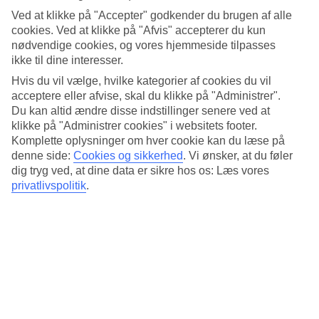
4.6/5
Ved at klikke på "Accepter" godkender du brugen af alle
Standard
4.6/5
cookies. Ved at klikke på "Afvis" accepterer du kun
nødvendige cookies, og vores hjemmeside tilpasses
Om hotellet
ikke til dine interesser.
Hvis du vil vælge, hvilke kategorier af cookies du vil
3*
acceptere eller afvise, skal du klikke på "Administrer".
Officiel kategori
Du kan altid ændre disse indstillinger senere ved at
klikke på "Administrer cookies" i websitets footer.
Det 3-stjernede hotel Ambassador Playa II i Benidorm er et hotel
med bar, WiFi og pool. På hotellet kan du nyde Både massage og
Komplette oplysninger om hver cookie kan du læse på
sauna. hvis børnene er med findes der børnepool og legeplads. Der
denne side:
Cookies og sikkerhed
.
Vi ønsker, at du føler
er parkeringsmuligheder i omådet. Følgende kreditkort accepteres på
dig tryg ved, at dine data er sikre hos os: Læs vores
hotellet: EC Maestro, Mastercard og Visa.
privatlivspolitik
.
Kort om hotellet
Udendørspool/Børnepool
Ja/Ja
Restaurant/Bar
Ja/Ja
Transfertid
ca. 45 minutter