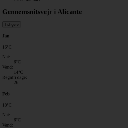
Gennemsnitsvejr i Alicante
Tidligere
Jan
16
°
C
Nat:
6
°C
Vand:
14
°C
Regnfri dage:
26
Feb
18
°
C
Nat:
6
°C
Vand: