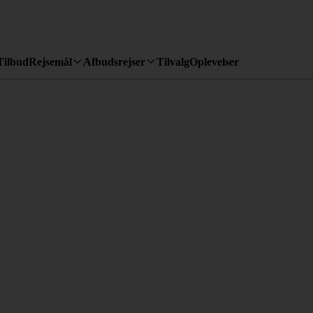
Tilbud
Rejsemål
Afbudsrejser
Tilvalg
Oplevelser