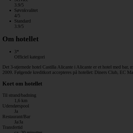
3.9/5
Søvnkvalitet
4/5
Standard
3.9/5
Om hotellet
3*
Officiel kategori
Det 3-stjernede hotel Castilla Alicante i Alicante er et hotel med bar
2009. Følgende kreditkort accepteres på hotellet: Diners Club, EC Ma
Kort om hotellet
Til strand/badning
1,6 km
Udendørspool
Ja
Restaurant/Bar
Ja/Ja
Transfertid
ca. 20 minutter