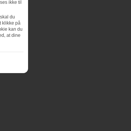
es ikke til
 skal du
t klikke på
okie kan du
ed, at dine