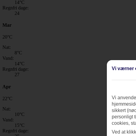
14
°C
Regnfri dage:
24
Mar
20
°
C
Nat:
8
°C
Vand:
14
°C
Vi værner 
Regnfri dage:
27
Apr
Vi anvender
22
°
C
hjemmeside
Nat:
sikkert (nø
10
°C
personligt 
Vand:
cookies, st
15
°C
Regnfri dage:
Ved at klik