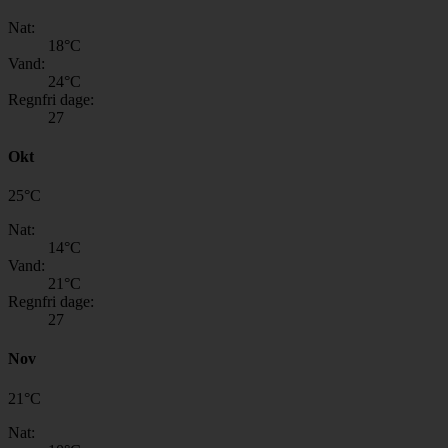
Nat:
18
°C
Vand:
24
°C
Regnfri dage:
27
Okt
25
°
C
Nat:
14
°C
Vand:
21
°C
Regnfri dage:
27
Nov
21
°
C
Nat: