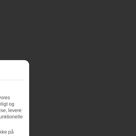
vores
ligt og
se, levere
unktionelle
ikke på