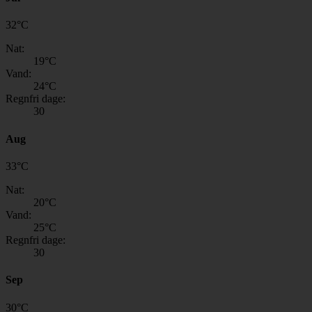
32
°
C
Nat:
19
°C
Vand:
24
°C
Regnfri dage:
30
Aug
33
°
C
Nat:
20
°C
Vand:
25
°C
Regnfri dage:
30
Sep
30
°
C