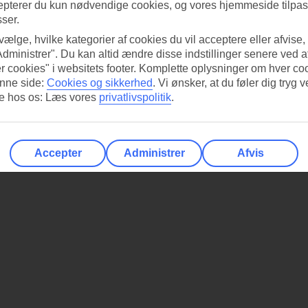
epterer du kun nødvendige cookies, og vores hjemmeside tilpass
sser.
 vælge, hvilke kategorier af cookies du vil acceptere eller afvise,
Administrer". Du kan altid ændre disse indstillinger senere ved a
r cookies" i websitets footer. Komplette oplysninger om hver co
nne side:
Cookies og sikkerhed
.
Vi ønsker, at du føler dig tryg v
re hos os: Læs vores
privatlivspolitik
.
Accepter
Administrer
Afvis