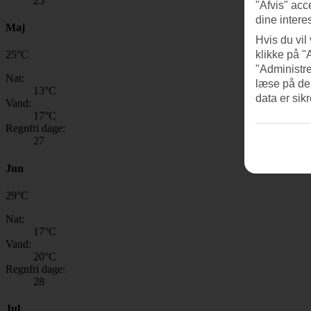
25
"Afvis" acc
dine intere
Maj
Hvis du vil
klikke på "
25
°
C
"Administre
Nat:
læse på de
13
°C
data er sik
Vand:
17
°C
Regnfri dage:
27
Jun
29
°
C
Nat:
17
°C
Vand:
20
°C
Regnfri dage:
28
Jul