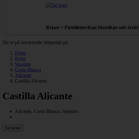
Rejser
Flybilletter
Kun Hotel
Kør-selv-ferie
Du er på nuværende tidspunkt på
Hjem
Rejse
Spanien
Costa Blanca
Alicante
Castilla Alicante
Castilla Alicante
Alicante, Costa Blanca, Spanien
Se priser