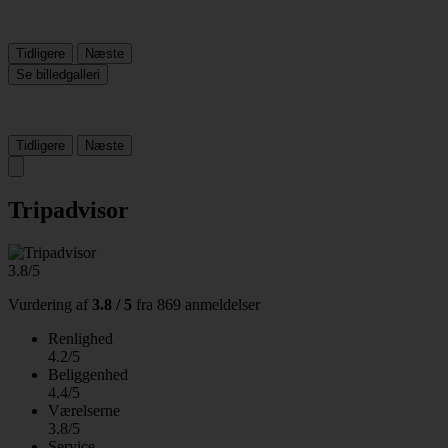
Tidligere
Næste
Se billedgalleri
Tidligere
Næste
Tripadvisor
3.8/5
Vurdering af
3.8 / 5
fra
869 anmeldelser
Renlighed
4.2/5
Beliggenhed
4.4/5
Værelserne
3.8/5
Service