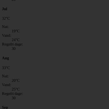
Jul
32
°
C
Nat:
19
°C
Vand:
24
°C
Regnfri dage:
30
Aug
33
°
C
Nat:
20
°C
Vand:
25
°C
Regnfri dage:
30
Sep