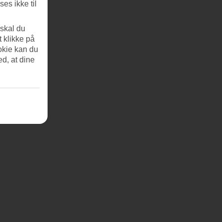
es ikke til
 skal du
t klikke på
okie kan du
ed, at dine