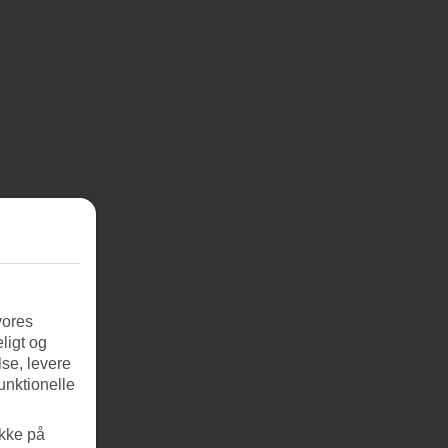
vores
ligt og
se, levere
unktionelle
ikke på