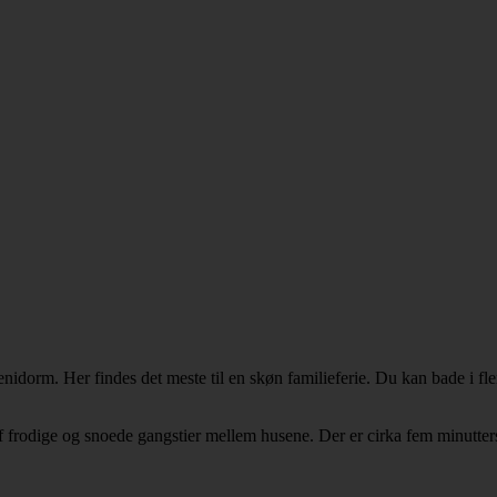
Benidorm. Her findes det meste til en skøn familieferie. Du kan bade i f
frodige og snoede gangstier mellem husene. Der er cirka fem minutters ga