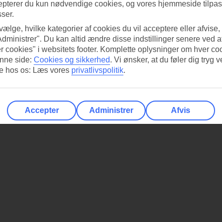
epterer du kun nødvendige cookies, og vores hjemmeside tilpass
sser.
 vælge, hvilke kategorier af cookies du vil acceptere eller afvise,
Administrer". Du kan altid ændre disse indstillinger senere ved a
r cookies" i websitets footer. Komplette oplysninger om hver co
nne side:
Cookies og sikkerhed
.
Vi ønsker, at du føler dig tryg v
re hos os: Læs vores
privatlivspolitik
.
Accepter
Administrer
Afvis