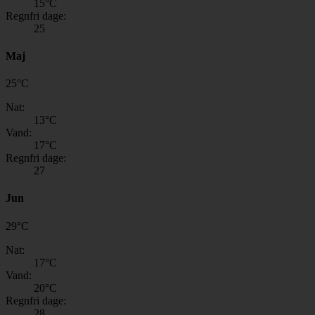
15
°C
Regnfri dage:
25
Maj
25
°
C
Nat:
13
°C
Vand:
17
°C
Regnfri dage:
27
Jun
29
°
C
Nat:
17
°C
Vand:
20
°C
Regnfri dage:
28