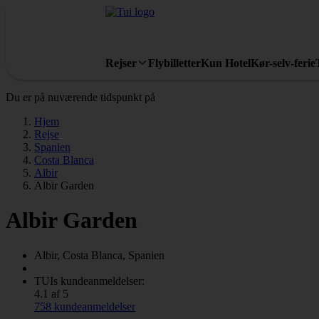
Rejser
Flybilletter
Kun Hotel
Kør-selv-ferie
Du er på nuværende tidspunkt på
Hjem
Rejse
Spanien
Costa Blanca
Albir
Albir Garden
Albir Garden
Albir, Costa Blanca, Spanien
TUIs kundeanmeldelser:
4.1 af 5
758 kundeanmeldelser