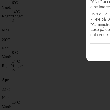
"Afvis" acc
6
°C
dine intere
Vand:
14
°C
Hvis du vil
Regnfri dage:
klikke på "
24
"Administre
læse på de
Mar
data er sik
20
°
C
Nat:
8
°C
Vand:
14
°C
Regnfri dage:
27
Apr
22
°
C
Nat:
10
°C
Vand: