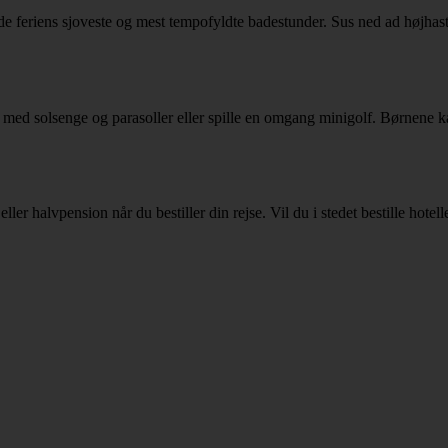
nde feriens sjoveste og mest tempofyldte badestunder. Sus ned ad højhast
 med solsenge og parasoller eller spille en omgang minigolf. Børnene 
er halvpension når du bestiller din rejse. Vil du i stedet bestille hotell