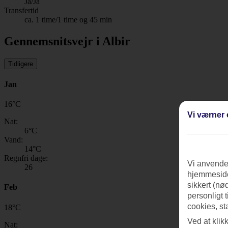
Ja/Ja
Transfertid
ca. 1 time/1 time og 45 min
Gennemsnitsvejr i Albir
Tidligere
Jan
16
°
C
Vi værner 
Nat:
6
°C
Vand:
14
°C
Regnfri dage:
Vi anvender
26
hjemmeside
sikkert (nø
Feb
personligt 
cookies, st
18
°
C
Ved at klik
Nat: