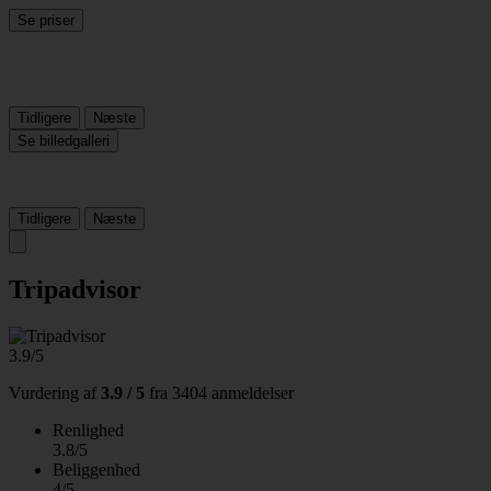
Se priser
Tidligere
Næste
Se billedgalleri
Tidligere
Næste
Tripadvisor
3.9/5
Vurdering af
3.9 / 5
fra
3404 anmeldelser
Renlighed
3.8/5
Beliggenhed
4/5