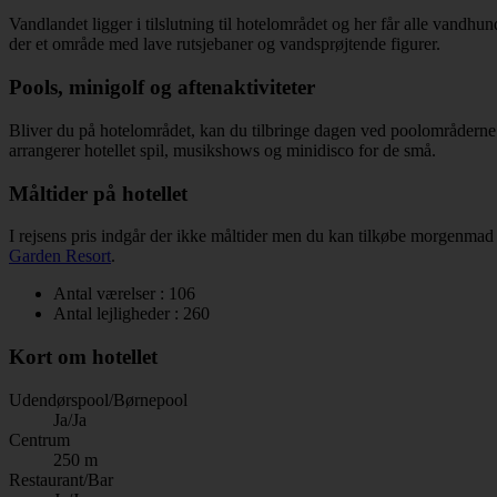
Vandlandet ligger i tilslutning til hotelområdet og her får alle vandhu
der et område med lave rutsjebaner og vandsprøjtende figurer.
Pools, minigolf og aftenaktiviteter
Bliver du på hotelområdet, kan du tilbringe dagen ved poolområderne
arrangerer hotellet spil, musikshows og minidisco for de små.
Måltider på hotellet
I rejsens pris indgår der ikke måltider men du kan tilkøbe morgenmad ell
Garden Resort
.
Antal værelser : 106
Antal lejligheder : 260
Kort om hotellet
Udendørspool/Børnepool
Ja/Ja
Centrum
250 m
Restaurant/Bar