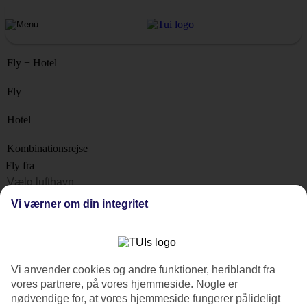
Fly + Hotel
Fly
Hotel
Kombinationsrejse
Fly fra
Rejsemål
Vi værner om din integritet
Liste
Hvornår?
Hvor længe?
Vi anvender cookies og andre funktioner, heriblandt fra
1 uge
vores partnere, på vores hjemmeside. Nogle er
Antal rejsende
nødvendige for, at vores hjemmeside fungerer pålideligt