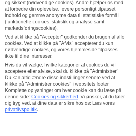
og sikkert (nødvendige cookies). Andre hjælper os med
at forbedre din oplevelse, levere personligt tilpasset
Søg
indhold og gemme anonyme data til statistiske formål
(funktionelle cookies, statistik og analyse samt
markedsføringscookies).
Du er på nuværende tidspunkt på
Ved at klikke på "Accepter" godkender du brugen af alle
cookies. Ved at klikke på "Afvis" accepterer du kun
Hjem
nødvendige cookies, og vores hjemmeside tilpasses
Rejse
ikke til dine interesser.
Seychellerne
Praslin
Hvis du vil vælge, hvilke kategorier af cookies du vil
All Inclusive
acceptere eller afvise, skal du klikke på "Administrer".
Du kan altid ændre disse indstillinger senere ved at
All Inclusive i Praslin
klikke på "Administrer cookies" i websitets footer.
Komplette oplysninger om hver cookie kan du læse på
denne side:
Cookies og sikkerhed
.
Vi ønsker, at du føler
Mere i samme kategori
dig tryg ved, at dine data er sikre hos os: Læs vores
privatlivspolitik
.
All Inclusive Mahé
All Inclusive i Grækenland
All Inclusive på Cypern
Mere i samme område