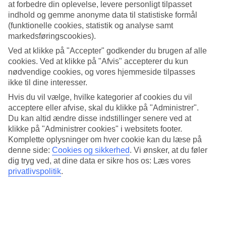
Standard
at forbedre din oplevelse, levere personligt tilpasset
4.4/5
indhold og gemme anonyme data til statistiske formål
(funktionelle cookies, statistik og analyse samt
Om hotellet
markedsføringscookies).
Ved at klikke på "Accepter" godkender du brugen af alle
4*
cookies. Ved at klikke på "Afvis" accepterer du kun
Officiel kategori
nødvendige cookies, og vores hjemmeside tilpasses
På kanten af ​​Douro-floden
ikke til dine interesser.
Hvis du vil vælge, hvilke kategorier af cookies du vil
Neya Porto Hotel tilbyder moderne værelser på den gangbare kant
acceptere eller afvise, skal du klikke på "Administrer".
af Douro-floden i det centrale Porto. Fra hotellets tagterrasse bar og
Du kan altid ændre disse indstillinger senere ved at
restaurant har du en postkortsmuk udsigt over omgivelserne og i
klikke på "Administrer cookies" i websitets footer.
nærheden har du det charmerende gamle kvarter Ribeira.
Komplette oplysninger om hver cookie kan du læse på
Neya Porto Hotel ligger mellem to af Portos mest berømte vartegn -
denne side:
Cookies og sikkerhed
.
Vi ønsker, at du føler
broerne Ponte Dom Luís I og Ponte da Arrábida.
dig tryg ved, at dine data er sikre hos os: Læs vores
privatlivspolitik
.
På hotellet findes:
WiFi
AC
24-timers reception
Restaurant og bar